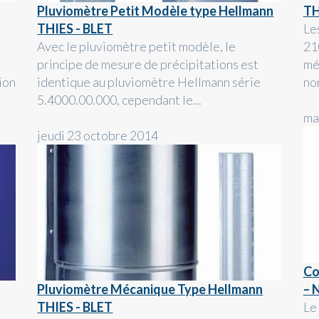
Pluviomètre Petit Modèle type Hellmann
TH
THIES - BLET
Le
Avec le pluviomètre petit modèle, le
21
principe de mesure de précipitations est
mé
ion
identique au pluviomètre Hellmann série
no
5.4000.00.000, cependant le...
ma
jeudi 23 octobre 2014
Co
Pluviomètre Mécanique Type Hellmann
– 
THIES - BLET
Le