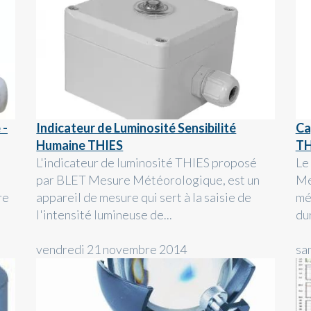
 -
Indicateur de Luminosité Sensibilité
Ca
Humaine THIES
TH
L'indicateur de luminosité THIES proposé
Le
par BLET Mesure Météorologique, est un
Me
re
appareil de mesure qui sert à la saisie de
mé
l'intensité lumineuse de...
du
vendredi 21 novembre 2014
sa