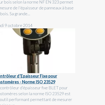
ur bois selon la norme NF EN 323 permet
 mesure de l'épaisseur de panneaux à base
bois. Sa grande...
udi 9 octobre 2014
ntrôleur d’Epaisseur Fixe pour
astomères - Norme ISO 23529
 contrôleur d’épaisseur fixe BLET pour
astomères selon la norme ISO 23529 est
 outil performant permettant de mesurer