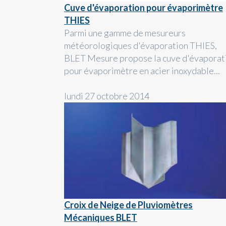
Cuve d'évaporation pour évaporimètre
THIES
Parmi une gamme de mesureurs
météorologiques d'évaporation THIES,
BLET Mesure propose la cuve d'évaporat
pour évaporimètre en acier inoxydable...
lundi 27 octobre 2014
Croix de Neige de Pluviomètres
Mécaniques BLET