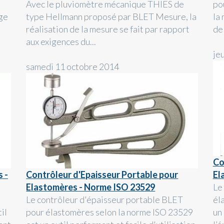
Avec le pluviomètre mécanique THIES de
po
ige
type Hellmann proposé par BLET Mesure, la
la
réalisation de la mesure se fait par rapport
de 
aux exigences du...
je
samedi 11 octobre 2014
Co
s -
Contrôleur d'Epaisseur Portable pour
El
Elastomères - Norme ISO 23529
Le
Le contrôleur d'épaisseur portable BLET
él
il
pour élastomères selon la norme ISO 23529
un