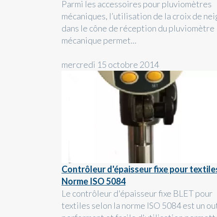
Parmi les accessoires pour pluviomètres
mécaniques, l’utilisation de la croix de ne
dans le cône de réception du pluviomètre
mécanique permet...
mercredi 15 octobre 2014
Contrôleur d'épaisseur fixe pour textile
Norme ISO 5084
Le contrôleur d'épaisseur fixe BLET pour
textiles selon la norme ISO 5084 est un out