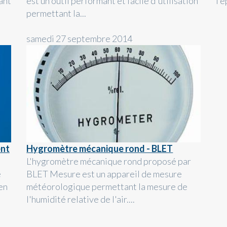
ant
est un outil performant et facile d'utilisation
l’é
permettant la...
samedi 27 septembre 2014
ent
Hygromètre mécanique rond - BLET
L'hygromètre mécanique rond proposé par
e
BLET Mesure est un appareil de mesure
en
météorologique permettant la mesure de
l'humidité relative de l'air....