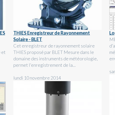
IES
THIES Enregistreur de Rayonnement
Lo
Solaire - BLET
MEV
Cet enregistreur de rayonnement solaire
d'
 et
THIES proposé par BLET Mesure dans le
mé
domaine des instruments de météorologie,
en
permet l'enregistrement de la...
sa
lundi 10 novembre 2014