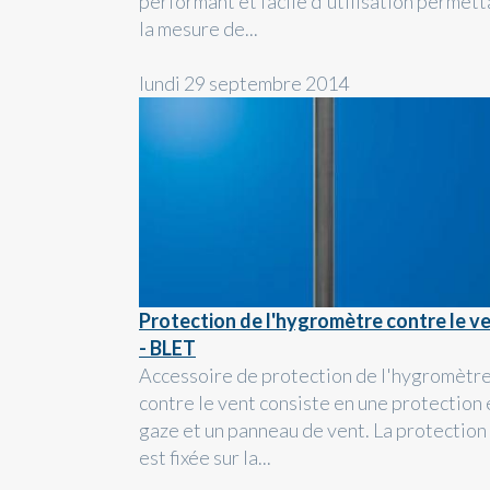
performant et facile d'utilisation permett
la mesure de...
lundi 29 septembre 2014
Protection de l'hygromètre contre le v
- BLET
Accessoire de protection de l'hygromètr
contre le vent consiste en une protection 
gaze et un panneau de vent. La protection
est fixée sur la...