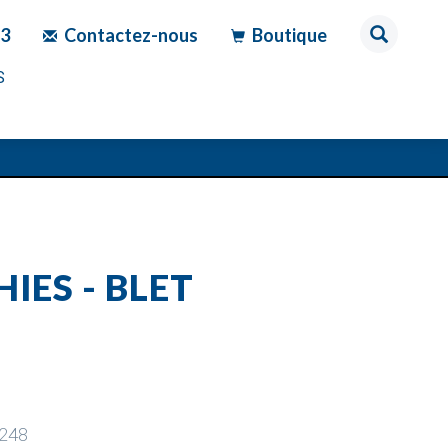
83
Contactez-nous
Boutique
S
IES - BLET
248