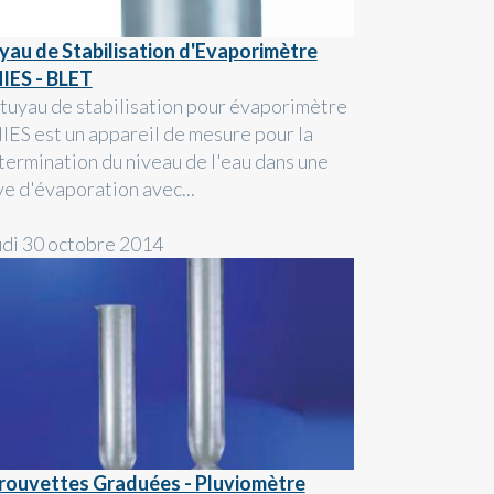
yau de Stabilisation d'Evaporimètre
IES - BLET
 tuyau de stabilisation pour évaporimètre
IES est un appareil de mesure pour la
termination du niveau de l'eau dans une
ve d'évaporation avec...
udi 30 octobre 2014
rouvettes Graduées - Pluviomètre