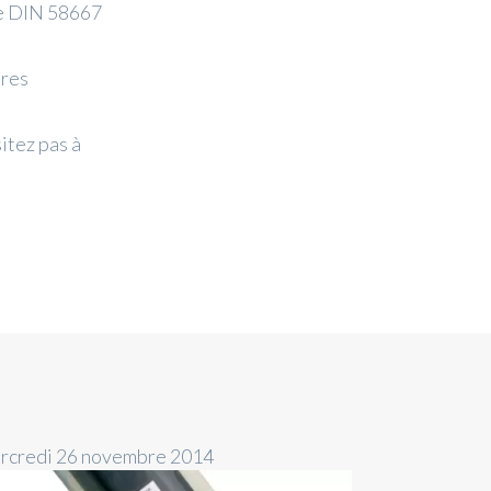
me DIN 58667
es ​
itez pas à
rcredi 26 novembre 2014