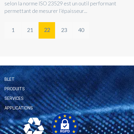
selon la norme ISO 23529 est un outil performant
permettant de mesurer l’épaisseur...
1
21
22
23
40
BLET
PRODUITS
SERVICES
APPLICATIONS