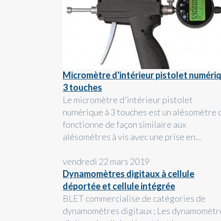
Micromètre d'intérieur pistolet numéri
3 touches
Le micromètre d'intérieur pistolet
numérique à 3 touches est un alésomètre 
fonctionne de façon similaire aux
alésomètres à vis avec une prise en...
vendredi 22 mars 2019
Dynamomètres digitaux à cellule
déportée et cellule intégrée
BLET commercialise de catégories de
dynamomètres digitaux ; Les dynamomètr