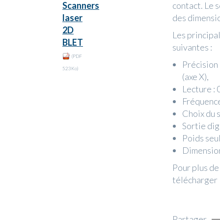
Scanners
contact. Le 
laser
des dimensio
2D
Les principa
BLET
suivantes :
(PDF
Précision 
523Ko)
(axe X),
Lecture : 
Fréquence
Choix du 
Sortie di
Poids seu
Dimensio
Pour plus de
télécharger 
Partager