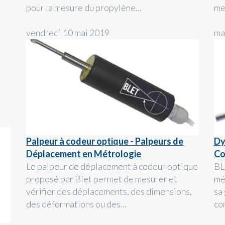
pour la mesure du propylène...
mes
vendredi 10 mai 2019
ma
Palpeur à codeur optique - Palpeurs de
Dy
Déplacement en Métrologie
Co
Le palpeur de déplacement à codeur optique
BL
proposé par Blet permet de mesurer et
mé
vérifier des déplacements, des dimensions,
sa
des déformations ou des...
co