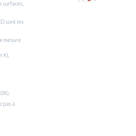
s surfaces,
2D sont les
 de mesure
e X),
3R).
z pas à