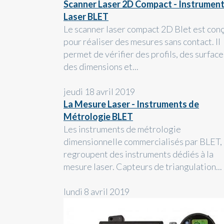
Scanner Laser 2D Compact - Instrumen
Laser BLET
Le scanner laser compact 2D Blet est con
pour réaliser des mesures sans contact. Il
permet de vérifier des profils, des surface
des dimensions et...
jeudi 18 avril 2019
La Mesure Laser - Instruments de
Métrologie BLET
Les instruments de métrologie
dimensionnelle commercialisés par BLET,
regroupent des instruments dédiés à la
mesure laser. Capteurs de triangulation...
lundi 8 avril 2019