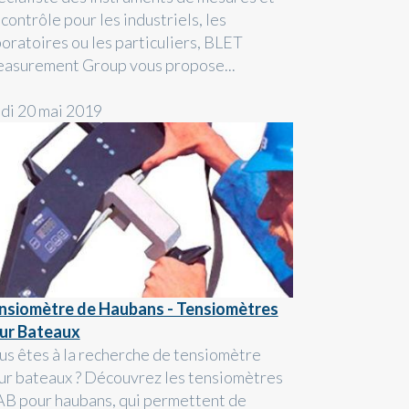
contrôle pour les industriels, les
boratoires ou les particuliers, BLET
asurement Group vous propose...
ndi 20 mai 2019
nsiomètre de Haubans - Tensiomètres
ur Bateaux
us êtes à la recherche de tensiomètre
ur bateaux ? Découvrez les tensiomètres
AB pour haubans, qui permettent de