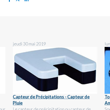
jeudi 30 mai 2019
lu
Capteur de Précipitations - Capteur de
To
Pluie
An
our
Le capteur de précipitation ou capteur de
Sp