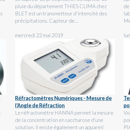
pluie du département THIES CLIMA chez
de 
ls
BLET est un transmetteur d'intensité des
la
précipitations. Capteur de...
Me
mercredi 22 mai 2019
lu
T
Réfractomètres Numériques - Mesure de
Te
l'Angle de Réfraction
po
t
Le réfractomètre HANNA permet la mesure
Vo
de la concentration en saccharose d’une
po
solution. Il existe également un appareil
PI