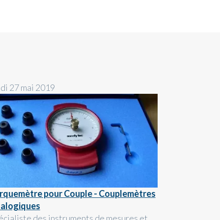
ndi 27 mai 2019
rquemètre pour Couple - Couplemètres
alogiques
écialiste des instruments de mesures et