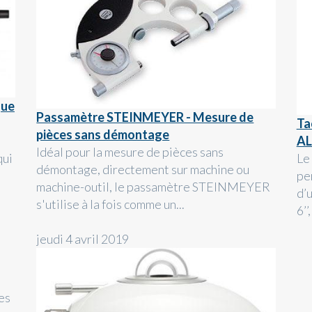
que
Passamètre STEINMEYER - Mesure de
Ta
pièces sans démontage
AL
Idéal pour la mesure de pièces sans
qui
Le
démontage, directement sur machine ou
pe
machine-outil, le passamètre STEINMEYER
d’
s'utilise à la fois comme un...
6’’
jeudi 4 avril 2019
es