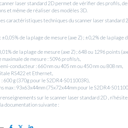
scanner laser standard 2D permet de vérifier des profils, de
ns et même de réaliser des modèles 3D.
les caractéristiques techniques du scanner laser standard 
: ±0,05% de la plage de mesure (axe Z) ; ±0,2% de la plage
0,01% de la plage de mesure (axe Z) ; 648 ou 1296 points (ax
 maximale de mesure : 5096 profils/s,
semi-conducteur : 660 nm ou 405 nm ou 450 nm ou 808 nm,
gitale RS422 et Ethernet,
l : 600 g (370g pour le S2DR4-S011003R),
ns max : 93x63x44mm (75x72x44mm pour le S2DR4-S01100
 renseignements sur le scanner laser standard 2D , n'hésite
la documentation suivante :