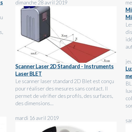
ts
dimanche 28 avril 2019
me
Mi
çu
Mi
Le
s,
di
idé
aut
je
Scanner Laser 2D Standard - Instruments
Lu
Laser BLET
me
Le scanner laser standard 2D Blet est conçu
BL
pour réaliser des mesures sans contact. Il
lu
permet de vérifier des profils, des surfaces,
co
des dimensions...
so
mardi 16 avril 2019
sa