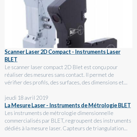
Scanner Laser 2D Compact - Instruments Laser
BLET
Le scanner laser compact 2D Blet est conçu pour
réaliser des mesures sans contact. Il permet de
vérifier des profils, des surfaces, des dimensions et...
jeudi 18 avril 2019
La Mesure Laser - Instruments de Métrologie BLET
Les instruments de métrologie dimensionnelle
commercialisés par BLET, regroupent des instruments
dédiés à la mesure laser. Capteurs de triangulation...