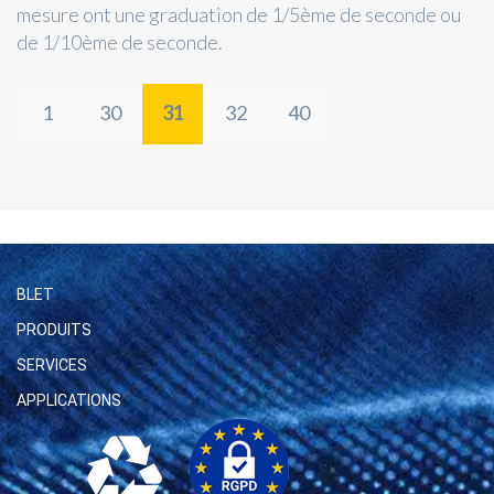
mesure ont une graduation de 1/5ème de seconde ou
de 1/10ème de seconde.
1
30
31
32
40
BLET
PRODUITS
SERVICES
APPLICATIONS