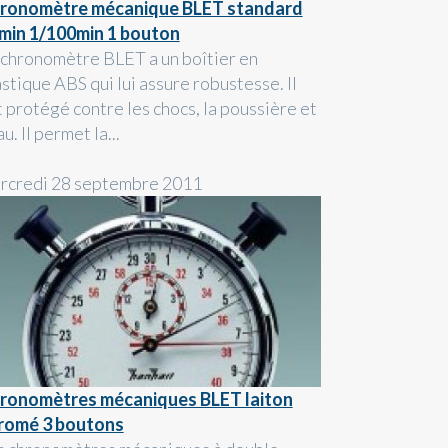
ronomètre mécanique BLET standard
min 1/100min 1 bouton
 chronomètre BLET a un boîtier en
stique ABS qui lui assure robustesse. Il
t protégé contre les chocs, la poussière et
au. Il permet la...
rcredi 28 septembre 2011
ronomètres mécaniques BLET laiton
romé 3 boutons