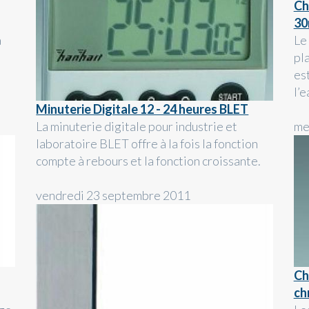
Ch
30
à
Le
pla
es
l’e
Minuterie Digitale 12 - 24 heures BLET
La minuterie digitale pour industrie et
me
laboratoire BLET offre à la fois la fonction
compte à rebours et la fonction croissante.
vendredi 23 septembre 2011
Ch
ch