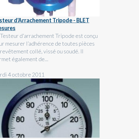
steur d'Arrachement Tripode - BLET
sures
 Testeur d'arrachement Tripode est conçu
ur mesurer l’adhérence de toutes pièces
 revêtement collé, vissé ou soudé. Il
rmet également de...
rdi 4 octobre 2011