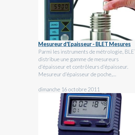
Mesureur d'Epaisseur - BLET Mesures
Parmi les instruments de métrologie, BLE
distribue une gamme de mesureurs
d'épaisseur et contrôleurs d'épaisseur.
Mesureur d'épaisseur de poche,...
dimanche 16 octobre 2011