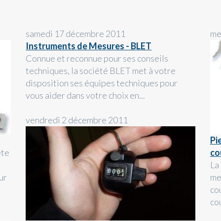
samedi 17 décembre 2011
me
Instruments de Mesures - BLET
Connue et reconnue pour ses conseils
techniques, la société BLET met à votre
disposition ses équipes techniques pour
vous aider dans votre choix en...
vendredi 2 décembre 2011
Pi
ète
co
La
ur
me
co
cou