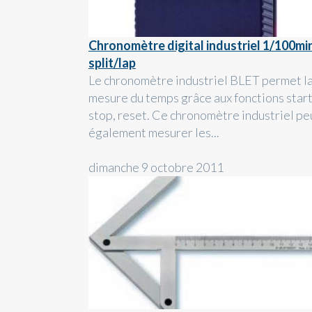
Chronomètre digital industriel 1/100mi
split/lap
Le chronomètre industriel BLET permet l
mesure du temps grâce aux fonctions start
stop, reset. Ce chronomètre industriel pe
également mesurer les...
dimanche 9 octobre 2011