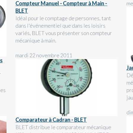
Compteur Manuel - Compteur à Main -
me
BLET
Idéal pour le comptage de personnes, tant
dans l'événementiel que dans les loisirs
variés, BLET vous présenter son compteur
mécanique à main.
mardi 22 novembre 2011
ts
Ja
T
Dé
mé
les
pr
jau
di
Comparateur à Cadran - BLET
BLET distribue le comparateur mécanique