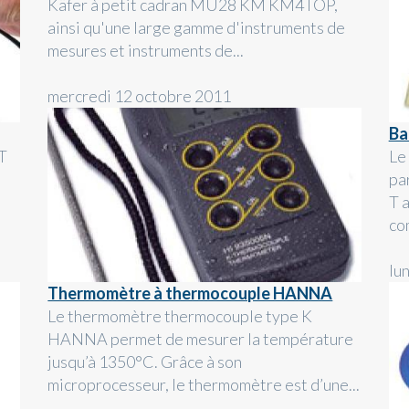
Käfer à petit cadran MU28 KM KM4TOP,
ainsi qu'une large gamme d'instruments de
mesures et instruments de...
mercredi 12 octobre 2011
Ba
T
Le
pa
T 
co
lu
Thermomètre à thermocouple HANNA
Le thermomètre thermocouple type K
HANNA permet de mesurer la température
jusqu’à 1350°C. Grâce à son
microprocesseur, le thermomètre est d’une...