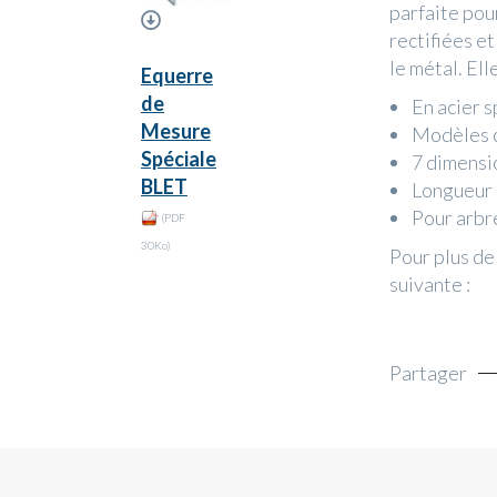
parfaite pou
rectifiées et
le métal. Ell
Equerre
de
En acier 
Mesure
Modèles c
Spéciale
7 dimensi
BLET
Longueur 
Pour arbre
(PDF
30Ko)
Pour plus de 
suivante :
Partager