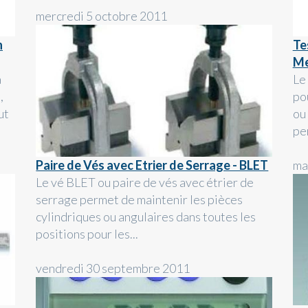
mercredi 5 octobre 2011
n
Te
Me
a
Le
,
po
ut
ou
pe
Paire de Vés avec Etrier de Serrage - BLET
ma
Le vé BLET ou paire de vés avec étrier de
serrage permet de maintenir les pièces
cylindriques ou angulaires dans toutes les
positions pour les...
vendredi 30 septembre 2011