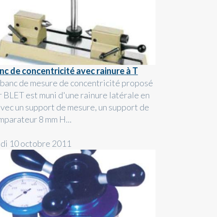
nc de concentricité avec rainure à T
 banc de mesure de concentricité proposé
r BLET est muni d'une rainure latérale en
avec un support de mesure, un support de
mparateur 8 mm H...
ndi 10 octobre 2011