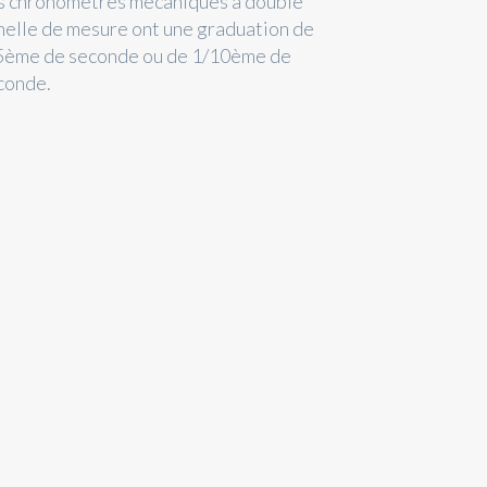
s chronomètres mécaniques à double
helle de mesure ont une graduation de
5ème de seconde ou de 1/10ème de
conde.