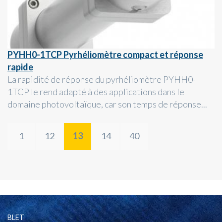
PYHH0-1TCP Pyrhéliomètre compact et réponse
rapide
La rapidité de réponse du pyrhéliomètre PYHH0-
1TCP le rend adapté à des applications dans le
domaine photovoltaïque, car son temps de réponse...
1
12
13
14
40
BLET