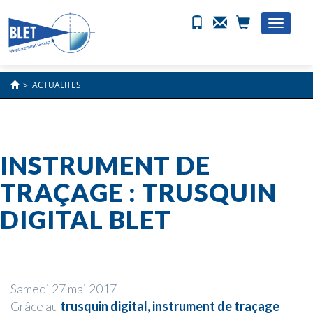
Toggle
naviga
>
ACTUALITES
INSTRUMENT DE
TRAÇAGE : TRUSQUIN
DIGITAL BLET
Samedi 27 mai 2017
Grâce au
trusquin digital, instrument de traçage