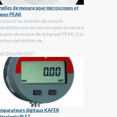
helles de mesure pour microscopes et
upes PEAK
couvrez les échelles de mesure
mpatibles avec les microscopes de mesure
 loupes de mesure de la marque PEAK. Ces
helles sont dotées de...
di 20 juillet 2017
mparateurs digitaux KAFER
trologie BLET