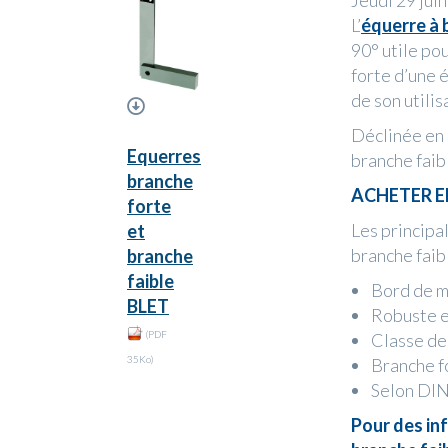
Jeudi 29 jui
L’
équerre à 
90° utile pou
forte d’une 
de son utilis
Déclinée en é
Equerres
branche faib
branche
ACHETER E
forte
Les principa
et
branche faibl
branche
faible
Bord de me
BLET
Robuste et
(PDF
Classe de
35Ko)
Branche fo
Selon DIN
Pour des in