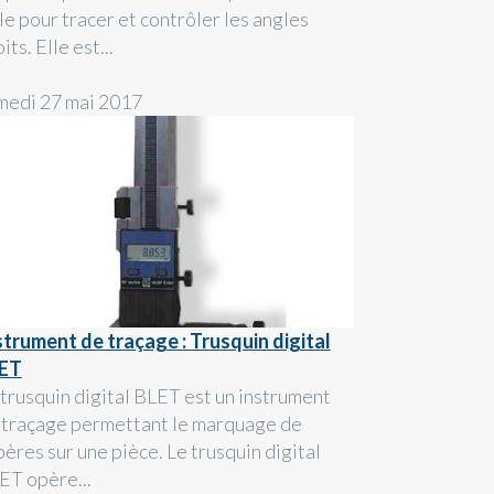
le pour tracer et contrôler les angles
its. Elle est...
medi 27 mai 2017
strument de traçage : Trusquin digital
ET
 trusquin digital BLET est un instrument
 traçage permettant le marquage de
pères sur une pièce. Le trusquin digital
ET opère...