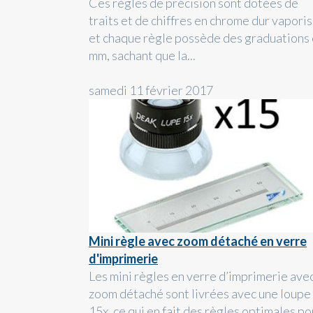
Ces règles de précision sont dotées de
traits et de chiffres en chrome dur vapori
et chaque règle possède des graduations
mm, sachant que la...
samedi 11 février 2017
Mini règle avec zoom détaché en verre
d'imprimerie
Les mini règles en verre d’imprimerie ave
zoom détaché sont livrées avec une loupe
15x, ce qui en fait des règles optimales po