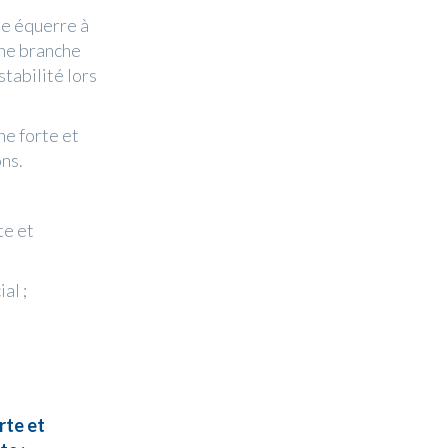
e équerre à
une branche
tabilité lors
he forte et
ons.
te et
al ;
rte et