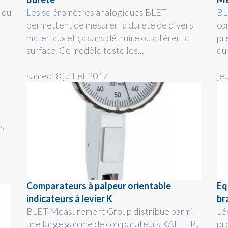
 ou
Les scléromètres analogiques BLET
BL
permettent de mesurer la dureté de divers
co
matériaux et ça sans détruire ou altérer la
pr
surface. Ce modèle teste les...
du
samedi 8 juillet 2017
je
s
Comparateurs à palpeur orientable
Eq
indicateurs à levier K
br
BLET Measurement Group distribue parmi
L’
une large gamme de comparateurs KAEFER,
pr