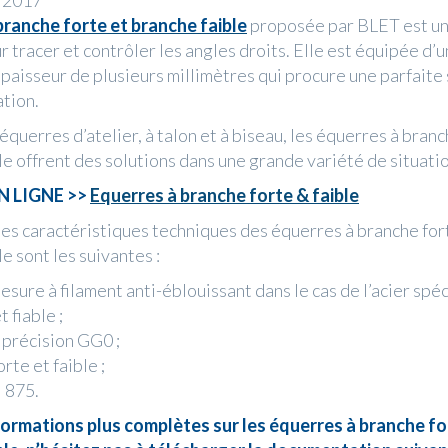
n 2017
branche forte et branche faible
proposée par BLET est un
r tracer et contrôler les angles droits. Elle est équipée d’
épaisseur de plusieurs millimètres qui procure une parfaite s
ation.
querres d’atelier, à talon et à biseau, les équerres à branc
le offrent des solutions dans une grande variété de situati
N LIGNE >>
Equerres à branche forte & faible
les caractéristiques techniques des équerres à branche for
e sont les suivantes :
sure à filament anti-éblouissant dans le cas de l’acier spéci
 fiable ;
 précision GG0 ;
rte et faible ;
 875.
formations plus complètes sur les équerres à branche fo