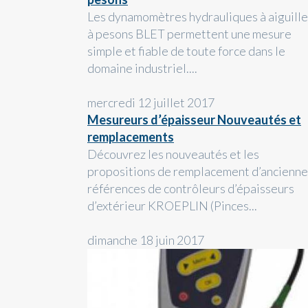
Les dynamomètres hydrauliques à aiguille
à pesons BLET permettent une mesure
simple et fiable de toute force dans le
domaine industriel....
mercredi 12 juillet 2017
Mesureurs d’épaisseur Nouveautés et
remplacements
Découvrez les nouveautés et les
propositions de remplacement d’ancienne
références de contrôleurs d’épaisseurs
d’extérieur KROEPLIN (Pinces...
dimanche 18 juin 2017