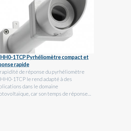
HH0-1TCP Pyrhéliomètre compact et
ponse rapide
 rapidité de réponse du pyrhéliomètre
HH0-1TCP le rend adapté à des
plications dans le domaine
otovoltaïque, car son temps de réponse...