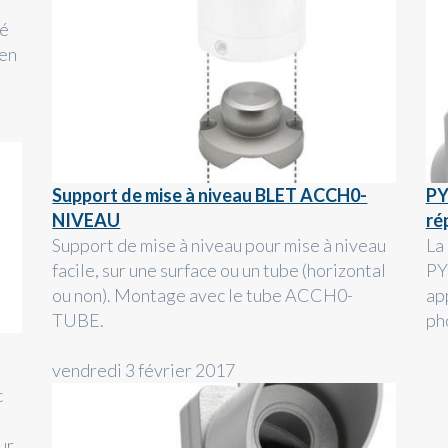
sé
 en
Support de mise à niveau BLET ACCH0-
PY
NIVEAU
ré
Support de mise à niveau pour mise à niveau
La
facile, sur une surface ou un tube (horizontal
PY
ou non). Montage avec le tube ACCH0-
ap
TUBE.
ph
vendredi 3 février 2017
c
ur