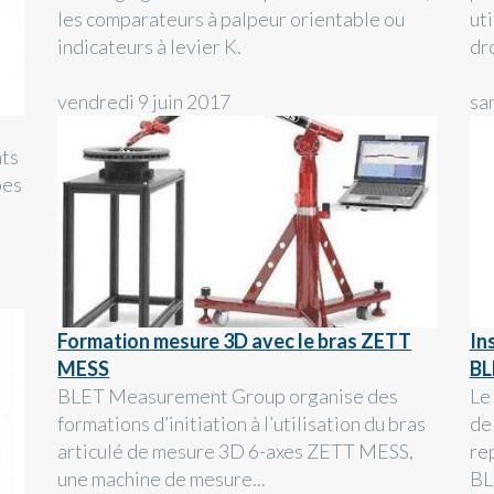
les comparateurs à palpeur orientable ou
uti
indicateurs à levier K.
dro
vendredi 9 juin 2017
sa
nts
pes
Formation mesure 3D avec le bras ZETT
In
MESS
BL
BLET Measurement Group organise des
Le
formations d’initiation à l’utilisation du bras
de
articulé de mesure 3D 6-axes ZETT MESS,
re
une machine de mesure...
BL