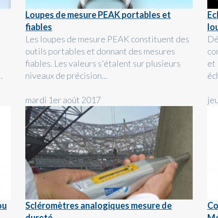
Loupes de mesure PEAK portables et
Ec
fiables
lo
Les loupes de mesure PEAK constituent des
Dé
outils portables et donnant des mesures
co
fiables. Les valeurs s'étalent sur plusieurs
et
.
niveaux de précision...
éc
mardi 1er août 2017
jeu
ou
Scléromètres analogiques mesure de
Co
dureté
Mé