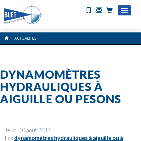
Toggle
naviga
>
ACTUALITES
DYNAMOMÈTRES
HYDRAULIQUES À
AIGUILLE OU PESONS
Jeudi 10 août 2017
Les
dynamomètres hydrauliques à aiguille ou à