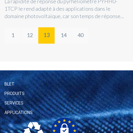
La rapidité de réponse du pyrhéliomètre PYHH0-
1TCP le rend adapté à des applications dans le
domaine photovoltaïque, car son temps de réponse...
1
12
13
14
40
BLET
PRODUITS
SERVICES
APPLICATIONS