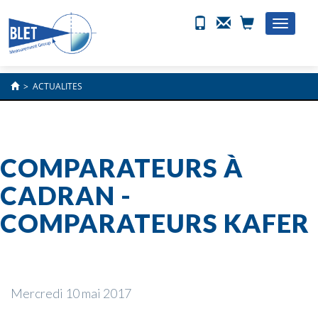
Toggle
naviga
>
ACTUALITES
COMPARATEURS À
CADRAN -
COMPARATEURS KAFER
Mercredi 10 mai 2017