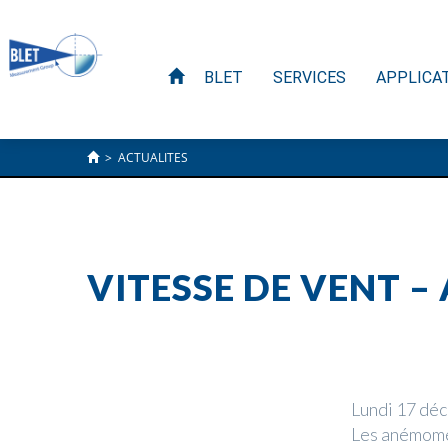
BLET
SERVICES
APPLICA
>
ACTUALITES
VITESSE DE VENT 
Lundi 17 dé
Les anémomè