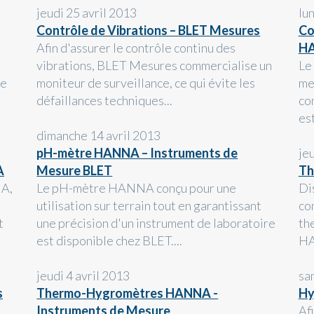
jeudi 25 avril 2013
lu
Contrôle de Vibrations – BLET Mesures
Co
Afin d'assurer le contrôle continu des
H
vibrations, BLET Mesures commercialise un
Le
ie
moniteur de surveillance, ce qui évite les
me
défaillances techniques...
co
est
dimanche 14 avril 2013
pH-mètre HANNA – Instruments de
je
A
Mesure BLET
Th
NA,
Le pH-mètre HANNA conçu pour une
Di
utilisation sur terrain tout en garantissant
co
t
une précision d'un instrument de laboratoire
th
est disponible chez BLET....
HA
jeudi 4 avril 2013
sa
s
Thermo-Hygromètres HANNA -
Hy
Instruments de Mesure
Af