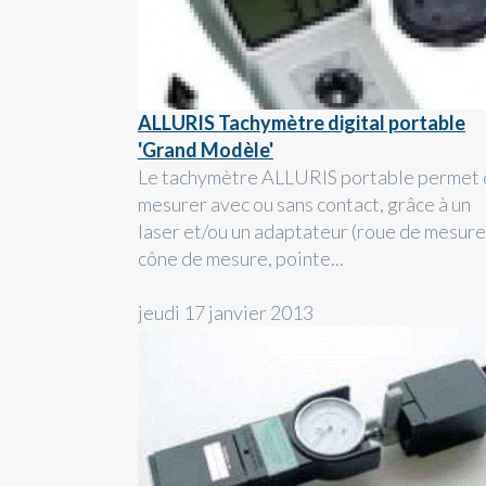
ALLURIS Tachymètre digital portable
'Grand Modèle'
Le tachymètre ALLURIS portable permet
mesurer avec ou sans contact, grâce à un
laser et/ou un adaptateur (roue de mesure
cône de mesure, pointe...
jeudi 17 janvier 2013