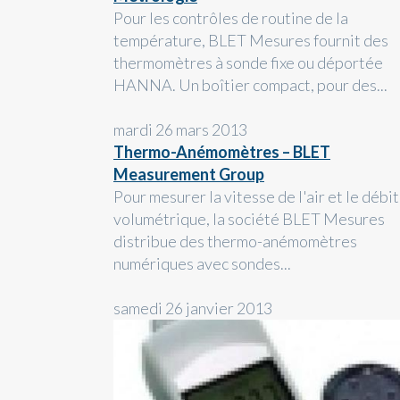
Pour les contrôles de routine de la
température, BLET Mesures fournit des
thermomètres à sonde fixe ou déportée
HANNA. Un boîtier compact, pour des...
mardi 26 mars 2013
Thermo-Anémomètres – BLET
Measurement Group
Pour mesurer la vitesse de l'air et le débit
volumétrique, la société BLET Mesures
distribue des thermo-anémomètres
numériques avec sondes...
samedi 26 janvier 2013