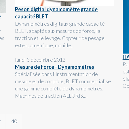
Peson digital dynamomètre grande
e
capacité BLET
Dynamomètres digitaux grande capacité
r
BLET, adaptés aux mesures de force, la
es
traction et le levage. Capteur de pesage
extensométrique, manille...
HA
lundi 3 décembre 2012
Pa
Mesure de Force - Dynamomètres
es
Spécialisée dans l'instrumentation de
él
mesure et de contrôle, BLET commercialise
Co
une gamme complète de dynamomètres.
Machines de traction ALLURIS,...
9
40