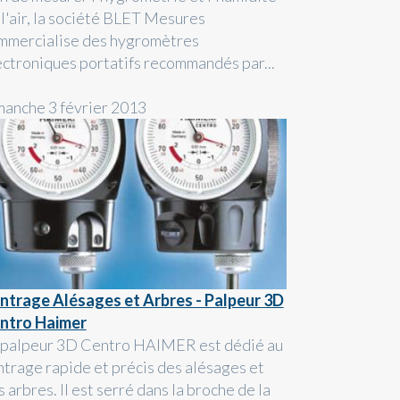
 l'air, la société BLET Mesures
mmercialise des hygromètres
ectroniques portatifs recommandés par...
manche 3 février 2013
ntrage Alésages et Arbres - Palpeur 3D
ntro Haimer
 palpeur 3D Centro HAIMER est dédié au
ntrage rapide et précis des alésages et
 arbres. Il est serré dans la broche de la