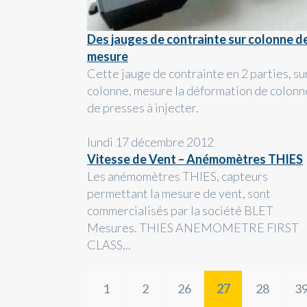
Des jauges de contrainte sur colonne d
mesure
Cette jauge de contrainte en 2 parties, su
colonne, mesure la déformation de colonn
de presses à injecter.
lundi 17 décembre 2012
Vitesse de Vent – Anémomètres THIES
Les anémomètres THIES, capteurs
permettant la mesure de vent, sont
commercialisés par la société BLET
Mesures. THIES ANEMOMETRE FIRST
CLASS...
1
2
26
27
28
3