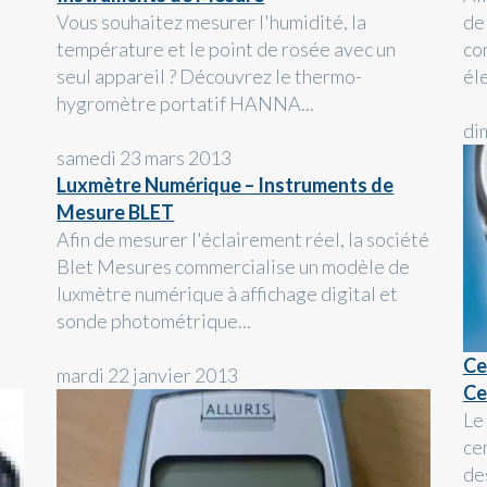
Vous souhaitez mesurer l'humidité, la
de
température et le point de rosée avec un
co
seul appareil ? Découvrez le thermo-
él
hygromètre portatif HANNA...
di
samedi 23 mars 2013
Luxmètre Numérique – Instruments de
Mesure BLET
Afin de mesurer l'éclairement réel, la société
Blet Mesures commercialise un modèle de
luxmètre numérique à affichage digital et
sonde photométrique...
Ce
mardi 22 janvier 2013
Ce
Le
ce
des