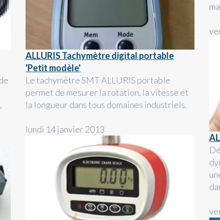
mac
ve
ALLURIS Tachymètre digital portable
'Petit modèle'
 de
Le tachymètre SMT ALLURIS portable
permet de mesurer la rotation, la vitesse et
,
la longueur dans tous domaines industriels.
lundi 14 janvier 2013
AL
Dé
dy
un
da
ve