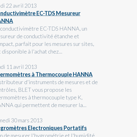
ndi 22 avril 2013
nductivimètre EC-TDS Mesureur
ANNA
 conductivimètre EC-TDS HANNA, un
sureur de conductivité étanche et
mpact, parfait pour les mesures sur sites,
 disponible à l'achat chez...
udi 11 avril 2013
ermomètres à Thermocouple HANNA
stributeur d'instruments de mesures et de
ntrôles, BLET vous propose les
ermomètres à thermocouple type K,
NNA qui permettent de mesurer la...
medi 30 mars 2013
gromètres Electroniques Portatifs
in de mesurer l'hygrométrie et l'humidité