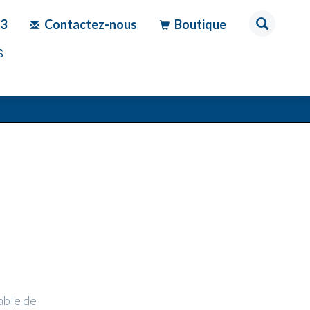
83
Contactez-nous
Boutique
S
able de