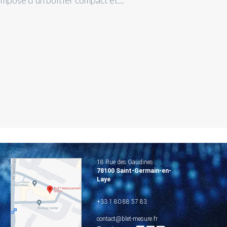
mposé d'un boîtier compact et...
18 Rue des Gaudines
78100 Saint-Germain-en-
Laye
+33 1 80 88 57 83
contact@blet-mesure.fr