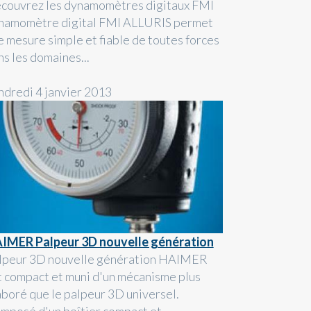
couvrez les dynamomètres digitaux FMI
namomètre digital FMI ALLURIS permet
e mesure simple et fiable de toutes forces
ns les domaines...
ndredi 4 janvier 2013
IMER Palpeur 3D nouvelle génération
lpeur 3D nouvelle génération HAIMER
t compact et muni d'un mécanisme plus
aboré que le palpeur 3D universel.