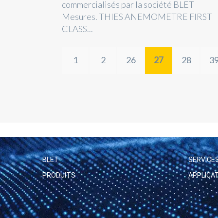
commercialisés par la société BLET
Mesures. THIES ANEMOMETRE FIRST
CLASS...
1
2
26
27
28
3
BLET
SERVICE
PRODUITS
APPLICA