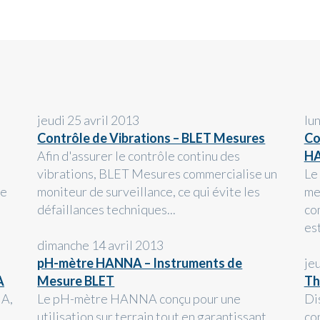
jeudi 25 avril 2013
lu
Contrôle de Vibrations – BLET Mesures
Co
Afin d'assurer le contrôle continu des
H
vibrations, BLET Mesures commercialise un
Le
ie
moniteur de surveillance, ce qui évite les
me
défaillances techniques...
co
est
dimanche 14 avril 2013
pH-mètre HANNA – Instruments de
je
A
Mesure BLET
Th
NA,
Le pH-mètre HANNA conçu pour une
Di
utilisation sur terrain tout en garantissant
co