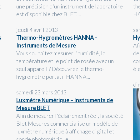
t
une précision d'un instrument de laboratoire
th
est disponible chez BLET....
HA
jeudi 4 avril 2013
sa
s
Thermo-Hygromètres HANNA -
Hy
Instruments de Mesure
Af
Vous souhaitez mesurer l'humidité, la
de
température et le point de rosée avec un
co
seul appareil ? Découvrez le thermo-
él
hygromètre portatif HANNA...
di
samedi 23 mars 2013
Luxmètre Numérique – Instruments de
Mesure BLET
Afin de mesurer l'éclairement réel, la société
Blet Mesures commercialise un modèle de
luxmètre numérique à affichage digital et
sonde photométrique...