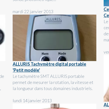
Ce
mardi 22 janvier 2013
Ce
Le
ce
des
mac
ve
ALLURIS Tachymètre digital portable
'Petit modèle'
 de
Le tachymètre SMT ALLURIS portable
permet de mesurer la rotation, la vitesse et
,
la longueur dans tous domaines industriels.
lundi 14 janvier 2013
AL