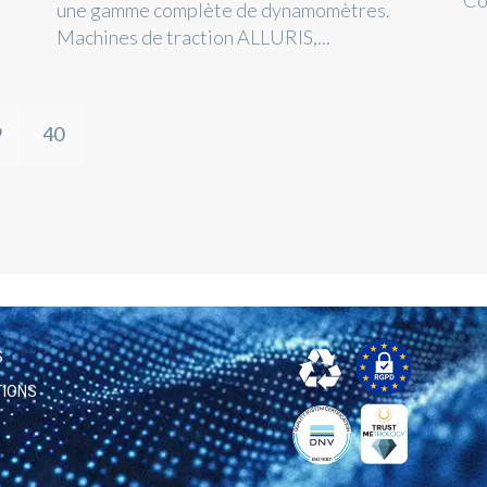
Co
une gamme complète de dynamomètres.
Machines de traction ALLURIS,...
9
40
S
TIONS