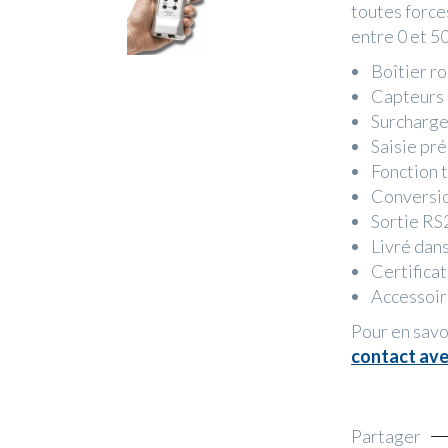
toutes force
entre 0 et 5
Boîtier r
Capteurs 
Surcharg
Saisie pr
Fonction 
Conversi
Sortie RS
Livré dan
Certifica
Accessoire
Pour en sav
contact av
Partager