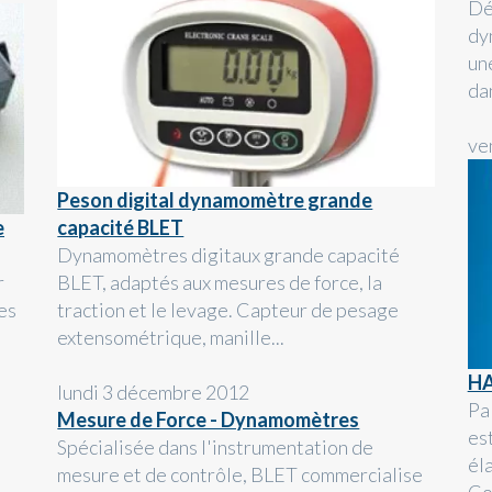
Dé
dy
un
da
ve
Peson digital dynamomètre grande
e
capacité BLET
Dynamomètres digitaux grande capacité
r
BLET, adaptés aux mesures de force, la
es
traction et le levage. Capteur de pesage
extensométrique, manille...
HA
lundi 3 décembre 2012
Pa
Mesure de Force - Dynamomètres
es
Spécialisée dans l'instrumentation de
él
mesure et de contrôle, BLET commercialise