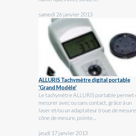
samedi 26 janvier 2013
ALLURIS Tachymètre digital portable
'Grand Modèle'
Le tachymètre ALLURIS portable permet
mesurer avec ou sans contact, grâce à un
laser et/ou un adaptateur (roue de mesure
cône de mesure, pointe...
jeudi 17 janvier 2013