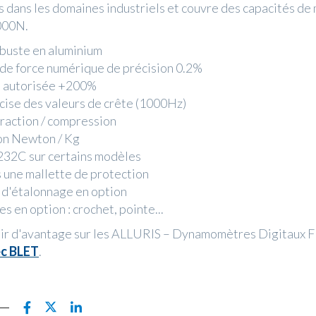
s dans les domaines industriels et couvre des capacités de
000N.
obuste en aluminium
de force numérique de précision 0.2%
e autorisée +200%
écise des valeurs de crête (1000Hz)
traction / compression
on Newton / Kg
232C sur certains modèles
s une mallette de protection
t d'étalonnage en option
s en option : crochet, pointe...
oir d'avantage sur les ALLURIS – Dynamomètres Digitaux F
ec BLET
.