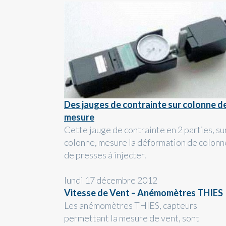
Des jauges de contrainte sur colonne d
mesure
Cette jauge de contrainte en 2 parties, su
colonne, mesure la déformation de colonn
de presses à injecter.
lundi 17 décembre 2012
Vitesse de Vent – Anémomètres THIES
Les anémomètres THIES, capteurs
permettant la mesure de vent, sont