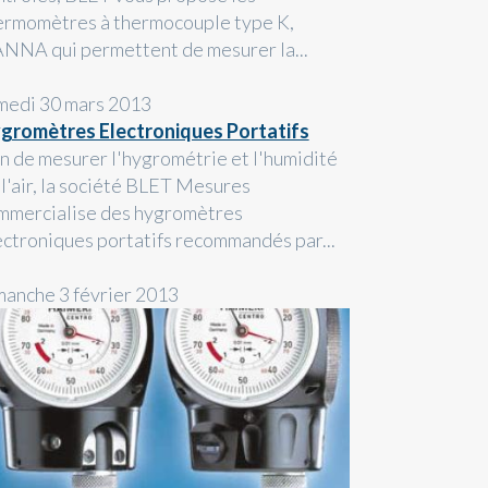
ermomètres à thermocouple type K,
NNA qui permettent de mesurer la...
medi 30 mars 2013
gromètres Electroniques Portatifs
in de mesurer l'hygrométrie et l'humidité
 l'air, la société BLET Mesures
mmercialise des hygromètres
ectroniques portatifs recommandés par...
manche 3 février 2013