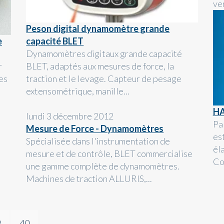
ve
Peson digital dynamomètre grande
e
capacité BLET
Dynamomètres digitaux grande capacité
r
BLET, adaptés aux mesures de force, la
es
traction et le levage. Capteur de pesage
extensométrique, manille...
HA
lundi 3 décembre 2012
Pa
Mesure de Force - Dynamomètres
es
Spécialisée dans l'instrumentation de
él
mesure et de contrôle, BLET commercialise
Co
une gamme complète de dynamomètres.
Machines de traction ALLURIS,...
9
40