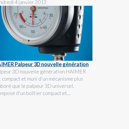
ndredi 4 janvier 2013
IMER Palpeur 3D nouvelle génération
lpeur 3D nouvelle génération HAIMER
t compact et muni d'un mécanisme plus
aboré que le palpeur 3D universel.
mposé d'un boîtier compact et...