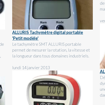
des
mac
ve
ALLURIS Tachymètre digital portable
'Petit modèle'
 de
Le tachymètre SMT ALLURIS portable
permet de mesurer la rotation, la vitesse et
,
la longueur dans tous domaines industriels.
lundi 14 janvier 2013
AL
Dé
dy
un
da