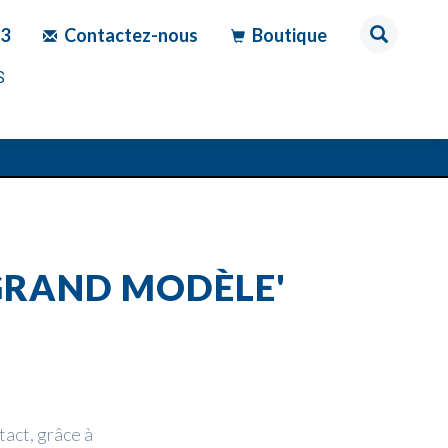
83
Contactez-nous
Boutique
S
'GRAND MODÈLE'
act, grâce à