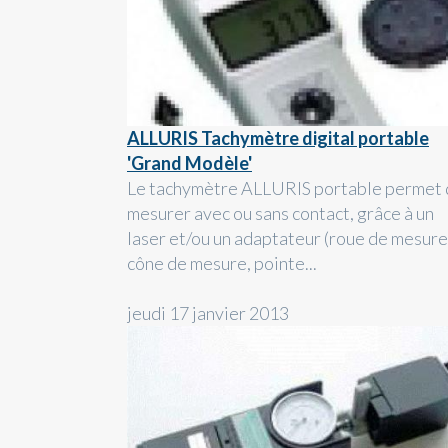
ALLURIS Tachymètre digital portable
'Grand Modèle'
Le tachymètre ALLURIS portable permet
mesurer avec ou sans contact, grâce à un
laser et/ou un adaptateur (roue de mesure
cône de mesure, pointe...
jeudi 17 janvier 2013