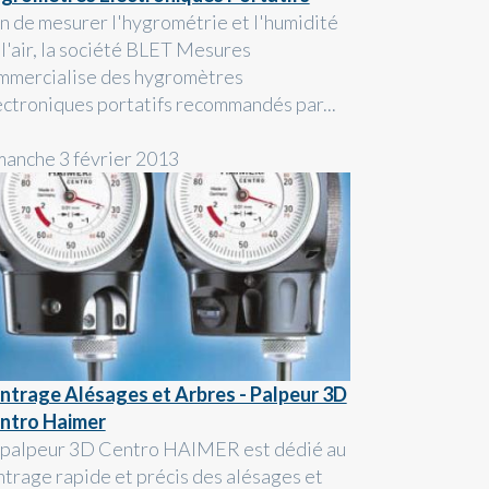
in de mesurer l'hygrométrie et l'humidité
 l'air, la société BLET Mesures
mmercialise des hygromètres
ectroniques portatifs recommandés par...
manche 3 février 2013
ntrage Alésages et Arbres - Palpeur 3D
ntro Haimer
 palpeur 3D Centro HAIMER est dédié au
ntrage rapide et précis des alésages et