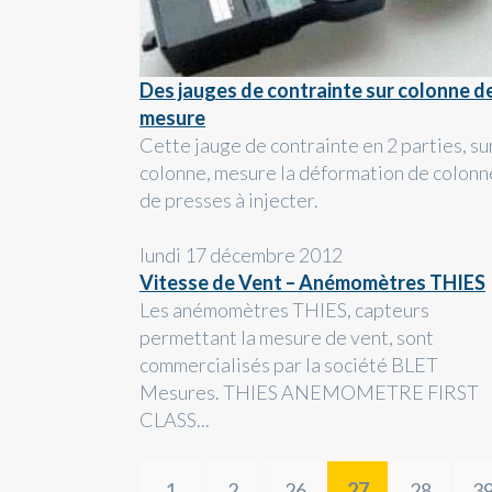
Des jauges de contrainte sur colonne d
mesure
Cette jauge de contrainte en 2 parties, su
colonne, mesure la déformation de colonn
de presses à injecter.
lundi 17 décembre 2012
Vitesse de Vent – Anémomètres THIES
Les anémomètres THIES, capteurs
permettant la mesure de vent, sont
commercialisés par la société BLET
Mesures. THIES ANEMOMETRE FIRST
CLASS...
1
2
26
27
28
3