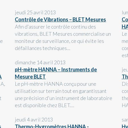
jeudi 25 avril 2013
lu
Contrôle de Vibrations – BLET Mesures
Co
Afin d'assurer le contrôle continu des
H
vibrations, BLET Mesures commercialise un
Le
ie
moniteur de surveillance, ce qui évite les
me
défaillances techniques...
co
est
dimanche 14 avril 2013
pH-mètre HANNA – Instruments de
je
A
Mesure BLET
Th
NA,
Le pH-mètre HANNA conçu pour une
Di
utilisation sur terrain tout en garantissant
co
t
une précision d'un instrument de laboratoire
th
est disponible chez BLET....
HA
jeudi 4 avril 2013
sa
s
Thermo-Hygromètres HANNA -
Hy