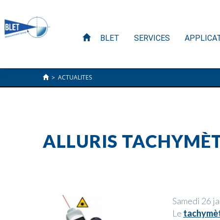
BLET
SERVICES
APPLICA
>
ACTUALITES
ALLURIS TACHYMÈT
Samedi 26 j
Le
tachymèt