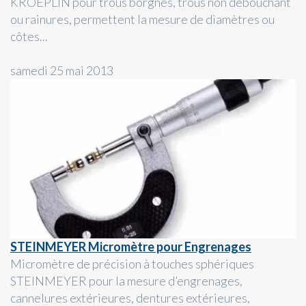
KROEPLIN pour trous borgnes, trous non débouchant
ou rainures, permettent la mesure de diamètres ou
côtes...
samedi 25 mai 2013
STEINMEYER Micromètre pour Engrenages
Micromètre de précision à touches sphériques
STEINMEYER pour la mesure d’engrenages,
cannelures extérieures, dentures extérieures,