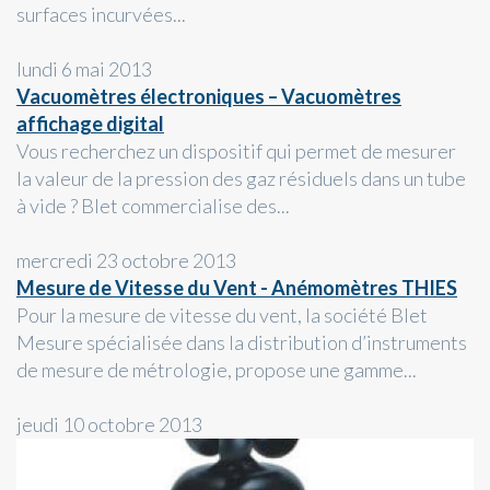
surfaces incurvées...
lundi 6 mai 2013
Vacuomètres électroniques – Vacuomètres
affichage digital
Vous recherchez un dispositif qui permet de mesurer
la valeur de la pression des gaz résiduels dans un tube
à vide ? Blet commercialise des...
mercredi 23 octobre 2013
Mesure de Vitesse du Vent - Anémomètres THIES
Pour la mesure de vitesse du vent, la société Blet
Mesure spécialisée dans la distribution d’instruments
de mesure de métrologie, propose une gamme...
jeudi 10 octobre 2013