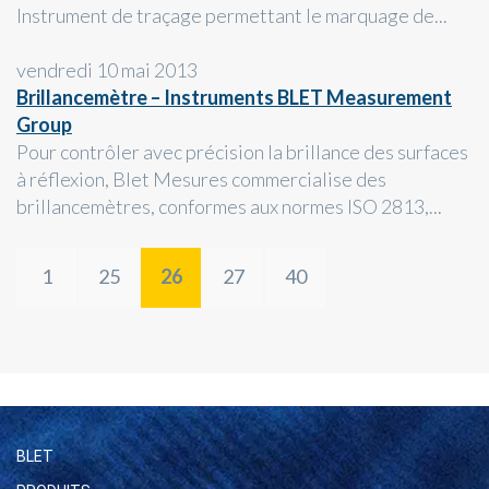
Instrument de traçage permettant le marquage de...
vendredi 10 mai 2013
Brillancemètre – Instruments BLET Measurement
Group
Pour contrôler avec précision la brillance des surfaces
à réflexion, Blet Mesures commercialise des
brillancemètres, conformes aux normes ISO 2813,...
1
25
26
27
40
BLET