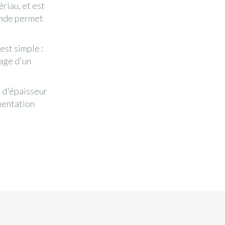
riau, et est
'onde permet
st simple :
age d'un
 d'épaisseur
umentation