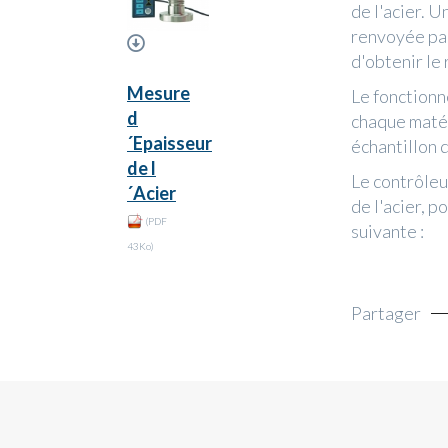
de l'acier. U
renvoyée par
d'obtenir le 
Mesure
Le fonctionn
d
chaque matér
´Epaisseur
échantillon 
de l
Le contrôle
´Acier
de l'acier, 
(PDF
suivante :
43Ko)
Partager