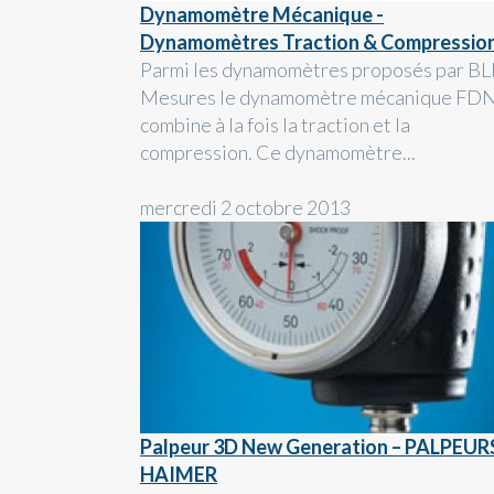
Dynamomètre Mécanique -
Dynamomètres Traction & Compressio
Parmi les dynamomètres proposés par B
Mesures le dynamomètre mécanique FD
combine à la fois la traction et la
compression. Ce dynamomètre...
mercredi 2 octobre 2013
Palpeur 3D New Generation – PALPEUR
HAIMER