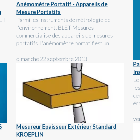
Anémomètre Portatif - Appareils de
n
Mesure Portatifs
LET
Parmi les instruments de métrologie de
N
l'environnement, BLET Mesures
commercialise des appareils de mesures
portatifs. L'anémomètre portatif est un...
dimanche 22 septembre 2013
Pa
In
Le
les
ce
éro
ve
S
Mesureur Epaisseur Extérieur Standard
KROEPLIN