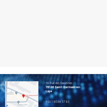
18 Rue des Gaudines
78100 Saint-Germain-en-
Laye
+33 1 80 88 57 83