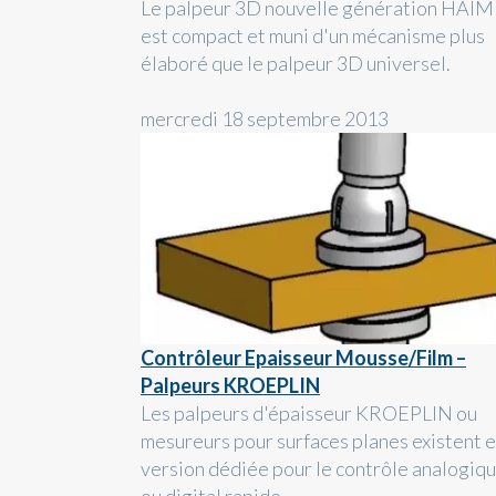
Le palpeur 3D nouvelle génération HAI
est compact et muni d'un mécanisme plus
élaboré que le palpeur 3D universel.
mercredi 18 septembre 2013
Contrôleur Epaisseur Mousse/Film –
Palpeurs KROEPLIN
Les palpeurs d'épaisseur KROEPLIN ou
mesureurs pour surfaces planes existent 
version dédiée pour le contrôle analogiq