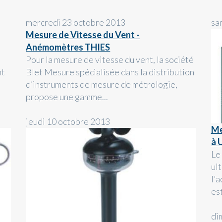
mercredi 23 octobre 2013
sa
Mesure de Vitesse du Vent -
Anémomètres THIES
Pour la mesure de vitesse du vent, la société
nt
Blet Mesure spécialisée dans la distribution
d’instruments de mesure de métrologie,
propose une gamme...
jeudi 10 octobre 2013
Me
à 
Le
ul
l'
est
di