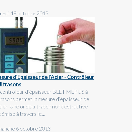
medi 19 octobre 2013
sure d'Epaisseur de l'Acier - Contrôleur
Ultrasons
 contrôleur d'épaisseur BLET MEPUS à
trasons permet la mesure d'épaisseur de
acier. Une onde ultrason non destructive
 émise à travers le...
manche 6 octobre 2013