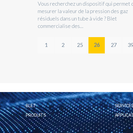
Vous recherchez un dispositif qui permet 
mesurer la valeur de la pression des gaz
résiduels dans un tube à vide ? Blet
commercialise des...
1
2
25
26
27
3
BLET
SERVICE
PRODUITS
APPLICA