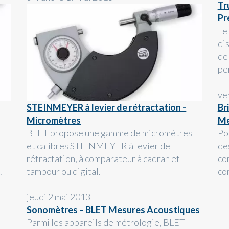
Tr
Pr
Le
di
de
pe
ve
STEINMEYER à levier de rétractation -
Br
Micromètres
Me
BLET propose une gamme de micromètres
Po
et calibres STEINMEYER à levier de
de
rétractation, à comparateur à cadran et
co
.
tambour ou digital.
co
jeudi 2 mai 2013
Sonomètres – BLET Mesures Acoustiques
Parmi les appareils de métrologie, BLET