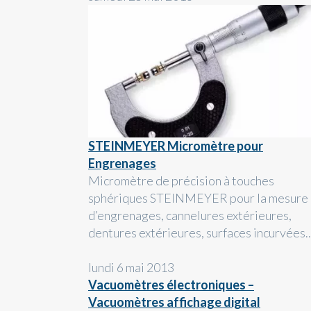
STEINMEYER Micromètre pour
Engrenages
Micromètre de précision à touches
sphériques STEINMEYER pour la mesure
d’engrenages, cannelures extérieures,
dentures extérieures, surfaces incurvées..
lundi 6 mai 2013
Vacuomètres électroniques –
Vacuomètres affichage digital