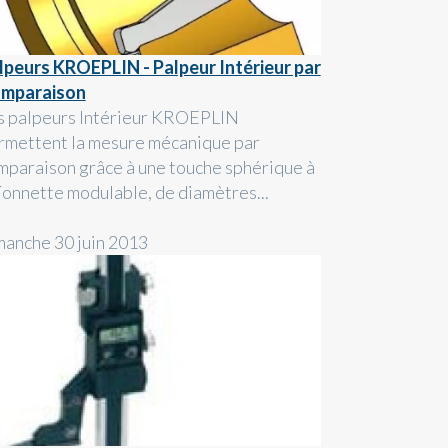
lpeurs KROEPLIN - Palpeur Intérieur par
mparaison
s palpeurs Intérieur KROEPLIN
rmettent la mesure mécanique par
mparaison grâce à une touche sphérique à
ïonnette modulable, de diamètres...
manche 30 juin 2013