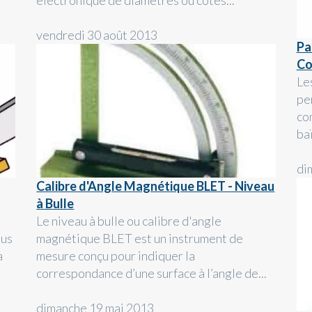
électronique de diamètres ou cotes...
vendredi 30 août 2013
Pa
Co
Le
pe
co
ba
di
Calibre d'Angle Magnétique BLET - Niveau
à Bulle
Le niveau à bulle ou calibre d'angle
ous
magnétique BLET est un instrument de
a
mesure conçu pour indiquer la
correspondance d’une surface à l’angle de...
dimanche 19 mai 2013