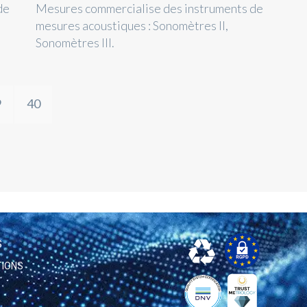
de
Mesures commercialise des instruments de
mesures acoustiques : Sonomètres II,
Sonomètres III.
9
40
S
TIONS