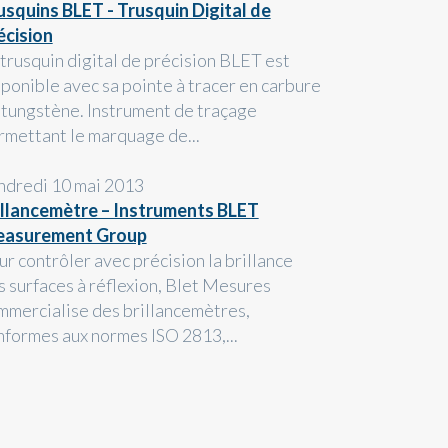
usquins BLET - Trusquin Digital de
écision
 trusquin digital de précision BLET est
sponible avec sa pointe à tracer en carbure
 tungstène. Instrument de traçage
rmettant le marquage de...
ndredi 10 mai 2013
illancemètre – Instruments BLET
asurement Group
ur contrôler avec précision la brillance
s surfaces à réflexion, Blet Mesures
mmercialise des brillancemètres,
nformes aux normes ISO 2813,...