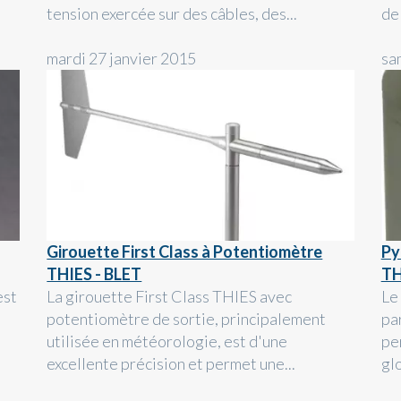
tension exercée sur des câbles, des...
de
mardi 27 janvier 2015
sa
Girouette First Class à Potentiomètre
Py
THIES - BLET
TH
est
La girouette First Class THIES avec
Le
potentiomètre de sortie, principalement
pa
utilisée en météorologie, est d'une
pe
excellente précision et permet une...
gl