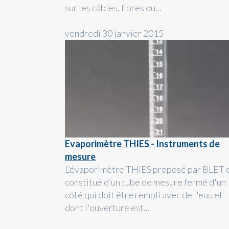
sur les câbles, fibres ou...
vendredi 30 janvier 2015
Evaporimètre THIES - Instruments de
mesure
L’évaporimètre THIES proposé par BLET 
constitué d’un tube de mesure fermé d'un
côté qui doit être rempli avec de l'eau et
dont l'ouverture est...