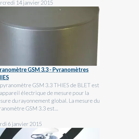
rcredi 14 janvier 2015
ranomètre GSM 3.3 - Pyranomètres
IES
 pyranomètre GSM 3.3 THIES de BLET est
 appareil électrique de mesure pour la
sure du rayonnement global. La mesure du
ranomètre GSM 3.3 est...
rdi 6 janvier 2015