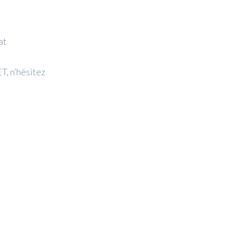
at
T, n’hésitez