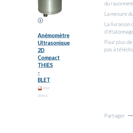
du rayonnem
La mesure d
La livraison
d'étalonnag
Anémomètre
Pour plus de
Ultrasonique
pas à téléch
2D
Compact
THIES
-
BLET
(PDF
385Ko)
Partager