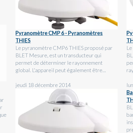
Pyranomètre CMP 6 - Pyranomètres
Py
THIES
TH
Le pyranomètre CMP6 THIES proposé par
Le
BLET Mesure, est un transducteur qui
BL
permet de déterminer le rayonnement
pe
global. L'appareil peut également être...
ra
jeudi 18 décembre 2014
lu
Ba
ar
TH
r
BL
que
ba
in
pr