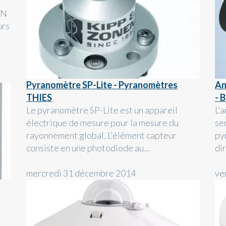
LN
urs
Pyranomètre SP-Lite - Pyranomètres
An
THIES
- 
Le pyranomètre SP-Lite est un appareil
L'
électrique de mesure pour la mesure du
se
rayonnement global. L'élément capteur
py
consiste en une photodiode au...
dir
mercredi 31 décembre 2014
ve