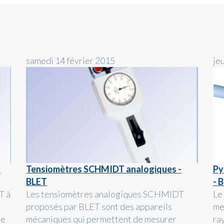
samedi 14 février 2015
je
s
Tensiomètres SCHMIDT analogiques -
Py
BLET
- 
T à
Les tensiomètres analogiques SCHMIDT
Le
proposés par BLET sont des appareils
mes
ée
mécaniques qui permettent de mesurer
ra