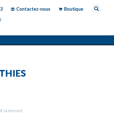
83
Contactez-nous
Boutique
S
THIES
nt la mesure