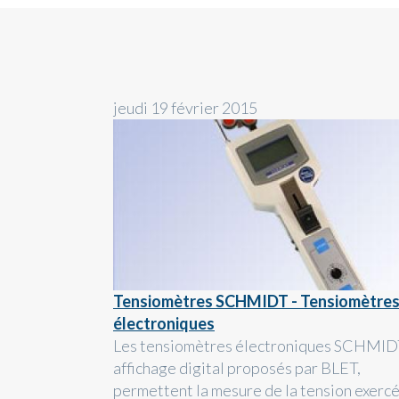
jeudi 19 février 2015
Tensiomètres SCHMIDT - Tensiomètre
électroniques
Les tensiomètres électroniques SCHMID
affichage digital proposés par BLET,
permettent la mesure de la tension exerc