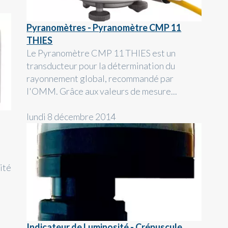
Pyranomètres - Pyranomètre CMP 11
THIES
Le Pyranomètre CMP 11 THIES est un
transducteur pour la détermination du
rayonnement global, recommandé par
l'OMM. Grâce aux valeurs de mesure...
lundi 8 décembre 2014
ité
Indicateur de Luminosité - Crépuscule