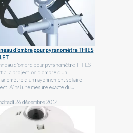
neau d'ombre pour pyranomètre THIES
BLET
anneau d'ombre pour pyranomètre THIES
rt à la projection d'ombre d'un
ranomètre d'un rayonnement solaire
ect. Ainsi une mesure exacte du...
ndredi 26 décembre 2014