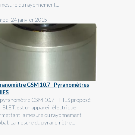
 mesure du rayonnement...
medi 24 janvier 2015
ranomètre GSM 10.7 - Pyranomètres
IES
 pyranomètre GSM 10.7 THIES proposé
r BLET, est un appareil électrique
rmettant la mesure du rayonnement
obal. La mesure du pyranomètre...