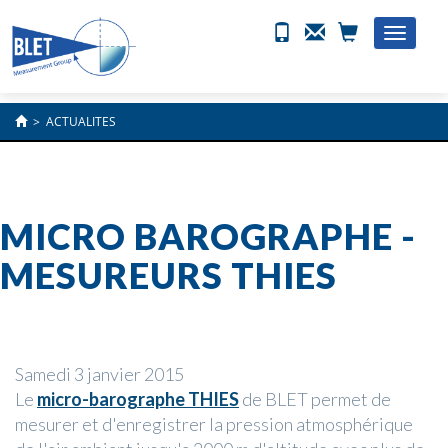
Toggle
naviga
>
ACTUALITES
MICRO BAROGRAPHE -
MESUREURS THIES
Samedi 3 janvier 2015
Le
micro-barographe THIES
de BLET permet de
mesurer et d'enregistrer la pression atmosphérique