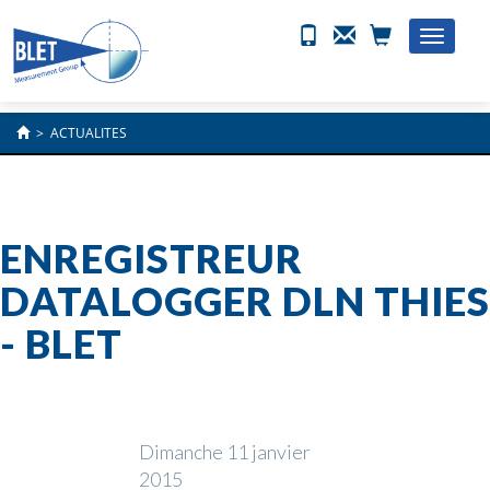
Toggle
naviga
>
ACTUALITES
ENREGISTREUR
DATALOGGER DLN THIES
- BLET
Dimanche 11 janvier
2015