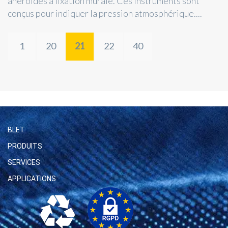
anéroïdes à fixation murale. Ces instruments sont
conçus pour indiquer la pression atmosphérique....
1
20
21
22
40
BLET
PRODUITS
SERVICES
APPLICATIONS