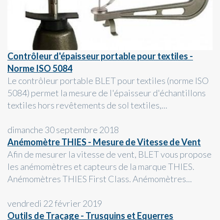
Contrôleur d'épaisseur portable pour textiles -
Norme ISO 5084
Le contrôleur portable BLET pour textiles (norme ISO
5084) permet la mesure de l'épaisseur d'échantillons
textiles hors revêtements de sol textiles,...
dimanche 30 septembre 2018
Anémomètre THIES - Mesure de Vitesse de Vent
Afin de mesurer la vitesse de vent, BLET vous propose
les anémomètres et capteurs de la marque THIES.
Anémomètres THIES First Class. Anémomètres...
vendredi 22 février 2019
Outils de Traçage - Trusquins et Equerres