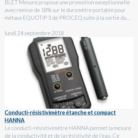
BLET Mesure propose une promotion exceptionnelle
avec remise de 18% sur le duromètre portable pour
métaux EQUOTIP 3 de PROCEQ suite à la sortie du...
lundi 24 septembre 2018
Conducti-résistivimètre étanche et compact
HANNA
Le conducti-résistivimètre HANNA permet la mesure
de la conductivité et de la résistivité de l’eau. Ce