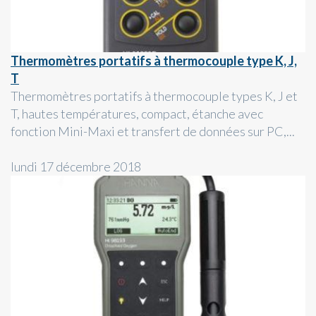
Thermomètres portatifs à thermocouple type K, J,
T
Thermomètres portatifs à thermocouple types K, J et
T, hautes températures, compact, étanche avec
fonction Mini-Maxi et transfert de données sur PC,...
lundi 17 décembre 2018