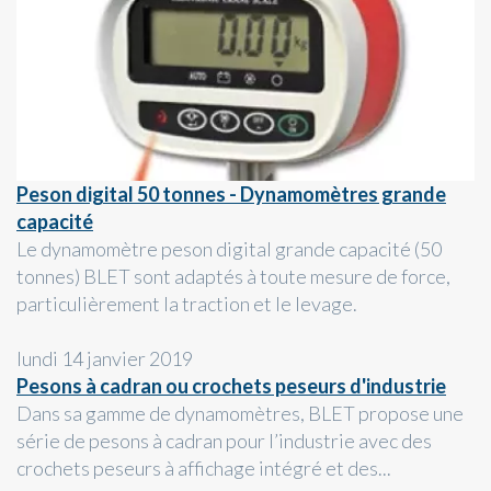
Peson digital 50 tonnes - Dynamomètres grande
capacité
Le dynamomètre peson digital grande capacité (50
tonnes) BLET sont adaptés à toute mesure de force,
particulièrement la traction et le levage.
lundi 14 janvier 2019
Pesons à cadran ou crochets peseurs d'industrie
Dans sa gamme de dynamomètres, BLET propose une
série de pesons à cadran pour l’industrie avec des
crochets peseurs à affichage intégré et des...