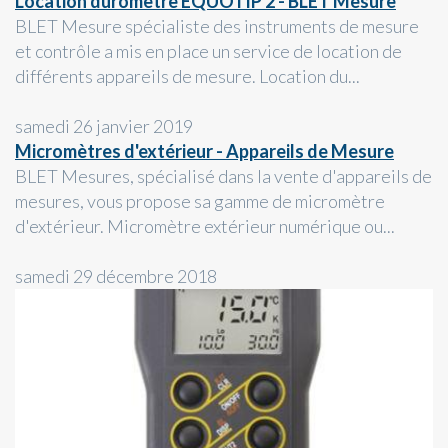
Location duromètre EQUOTIP 2 - BLET Mesure
BLET Mesure spécialiste des instruments de mesure
et contrôle a mis en place un service de location de
différents appareils de mesure. Location du...
samedi 26 janvier 2019
Micromètres d'extérieur - Appareils de Mesure
BLET Mesures, spécialisé dans la vente d'appareils de
mesures, vous propose sa gamme de micromètre
d'extérieur. Micromètre extérieur numérique ou...
samedi 29 décembre 2018