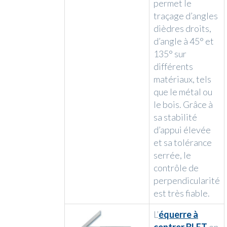
permet le
traçage d’angles
dièdres droits,
d’angle à 45° et
135° sur
différents
matériaux, tels
que le métal ou
le bois. Grâce à
sa stabilité
d’appui élevée
et sa tolérance
serrée, le
contrôle de
perpendicularité
est très fiable.
L’
équerre à