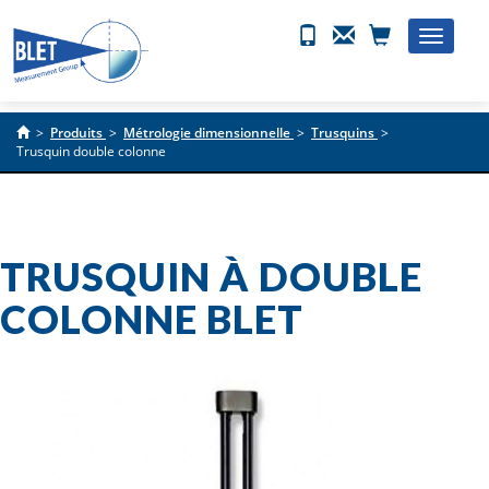
Toggle
naviga
>
Produits
>
Métrologie dimensionnelle
>
Trusquins
>
Trusquin double colonne
TRUSQUIN À DOUBLE
COLONNE BLET