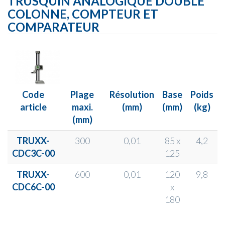
TRUSQUIN ANALOGIQUE DOUBLE
COLONNE, COMPTEUR ET
COMPARATEUR
Code
Plage
Résolution
Base
Poids
article
maxi.
(mm)
(mm)
(kg)
(mm)
TRUXX-
300
0,01
85 x
4,2
CDC3C-00
125
TRUXX-
600
0,01
120
9,8
CDC6C-00
x
180