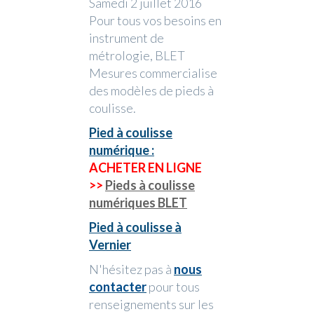
Samedi 2 juillet 2016
Pour tous vos besoins en
instrument de
métrologie, BLET
Mesures commercialise
des modèles de pieds à
coulisse.
Pied à coulisse
numérique :
ACHETER EN LIGNE
>>
Pieds à coulisse
numériques BLET
Pied à coulisse à
Vernier
N'hésitez pas à
nous
contacter
pour tous
renseignements sur les