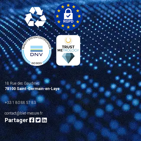
18 Rue des Gaudines
78100 Saint-Germain-en-Laye
+33 1 80 88 57 83
contact@blet-mesure.fr
Partager