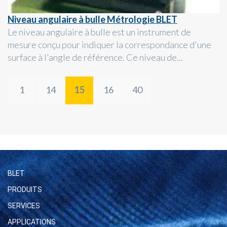
Niveau angulaire à bulle Métrologie BLET
Le niveau angulaire à bulle est un instrument de
mesure conçu pour indiquer la correspondance d'une
surface à l'angle de référence. Ce niveau de...
1
14
15
16
40
BLET
PRODUITS
SERVICES
APPLICATIONS