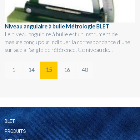
Niveau angulaire à bulle Métrologie BLET
Le niveau angulaire à bulle est un instrument de
mesure conçu pour indiquer la correspondance d'une
surface à l'angle de référence. Ce niveau de...
1
14
15
16
40
BLET
PRODUITS