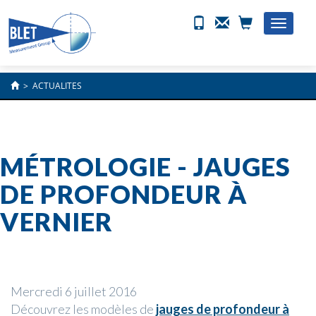
Toggle
naviga
>
ACTUALITES
MÉTROLOGIE - JAUGES
DE PROFONDEUR À
VERNIER
Mercredi 6 juillet 2016
Découvrez les modèles de
jauges de profondeur à