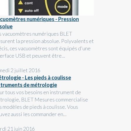
cuomètres numériques - Pression
solue
s vacuomètres numériques BLET
surent la pression absolue. Polyvalents et
écis, ces vacuomètres sont équipés d'une
terface USB et peuvent être...
medi 2 juillet 2016
trologie - Les pieds à coulisse
struments de métrologie
ur tous vos besoins en instrument de
trologie, BLET Mesures commercialise
s modèles de pieds à coulisse. Vous
uvez aussi les commander en...
rdi 21 juin 2016