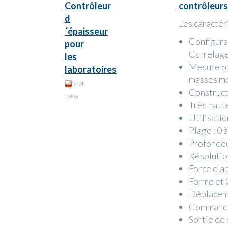
Contrôleur
contrôleurs
d
Les caractér
´épaisseur
Configurab
pour
Carrelage,
les
Mesure ob
laboratoires
masses mo
(PDF
Construct
59Ko)
Très haut
Utilisatio
Plage : 0 
Profondeu
Résolution
Force d'a
Forme et 
Déplaceme
Commande 
Sortie de