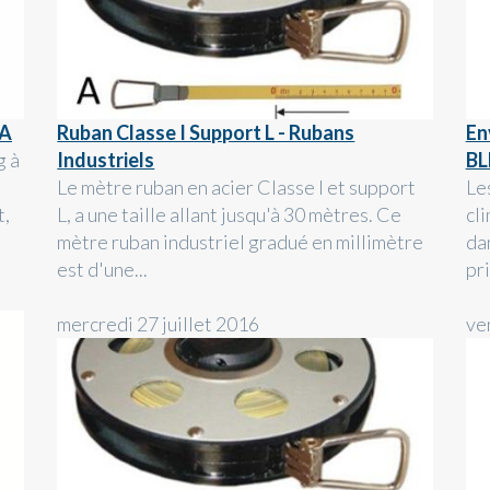
LA
Ruban Classe I Support L - Rubans
En
g à
Industriels
BL
Le mètre ruban en acier Classe I et support
Le
t,
L, a une taille allant jusqu'à 30 mètres. Ce
cl
mètre ruban industriel gradué en millimètre
da
est d'une...
pr
mercredi 27 juillet 2016
ve