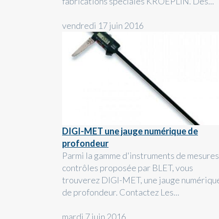
fabrications spéciales KROEPLIN. Des...
vendredi 17 juin 2016
DIGI-MET une jauge numérique de
profondeur
Parmi la gamme d'instruments de mesures
contrôles proposée par BLET, vous
trouverez DIGI-MET, une jauge numériqu
de profondeur. Contactez Les...
mardi 7 juin 2016