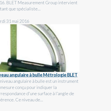
16. BLET Measurement Group intervient
tant que spécialiste...
rdi 31 mai 2016
veau angulaire à bulle Métrologie BLET
 niveau angulaire à bulle est un instrument
 mesure conçu pour indiquer la
rrespondance d'une surface à l'angle de
férence. Ce niveau de...