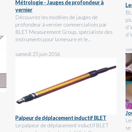
Métrologie - Jauges de profondeur à
Le
vernier
BL
Découvrez les modèles de jauges de
pl
profondeur à vernier commercialisés par
d'
BLET Measurement Group, spécialiste des
d'i
instruments pour la mesure et le...
ve
samedi 25 juin 2016
Jo
Palpeur de déplacement inductif BLET
Le
Le palpeur de déplacement inductif BLET
se