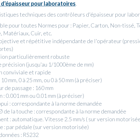
 d'épaisseur pour laboratoires
.
istiques techniques des contrôleurs d'épaisseur pour labor
le pour toutes Normes pour : Papier, Carton, Non-tissé, Te
 Matériaux, Cuir, etc.
jective et répétitive indépendante de l'opérateur (pressi
rtes)
ion particulièrement robuste
e précision (jusqu'au 1/1000ème de mm)
n conviviale et rapide
à 10 mm, 0 à 25 mm, ou 0 à 50 mm (à préciser)
r de passage : 160 mm
 : 0.001 mm ou 0.01 mm (à préciser)
ppui : correspondante à la norme demandée
Ø de la touche : correspondante à la norme demandée
nt : automatique. Vitesse 2.5 mm/s ( sur version motorisé
: par pédale (sur version motorisée)
 données : RS232