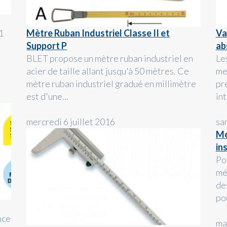
1
Mètre Ruban Industriel Classe II et
Va
Support P
ab
BLET propose un mètre ruban industriel en
Le
acier de taille allant jusqu'à 50 mètres. Ce
me
mètre ruban industriel gradué en millimètre
pr
est d'une...
in
mercredi 6 juillet 2016
sa
Mé
in
Po
mé
de
po
nce
ma