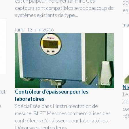
est un palpeur incrémental Hirt. Ces
20
capteurs sont compatibles avec beaucoup de
en 
systèmes existants de type...
ma
lundi 13 juin 2016
Ni
 et
Contrôleur d'épaisseur pour les
Le
laboratoires
de
e
Spécialisée dans l'instrumentation de
co
mesure, BLET Mesures commercialises des
ré
contrôleurs d'épaisseur pour laboratoires.
Découvrez toutes leurs...