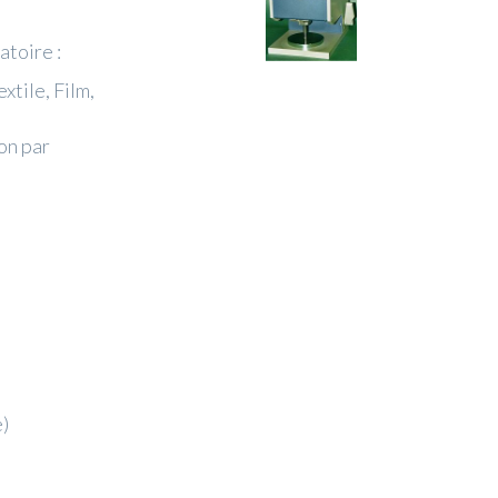
atoire :
xtile, Film,
on par
e)