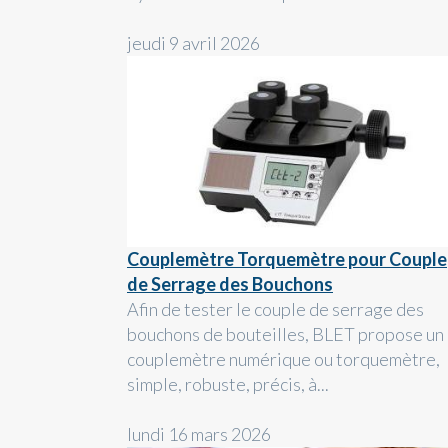
jeudi 9 avril 2026
Couplemètre Torquemètre pour Couple
de Serrage des Bouchons
Afin de tester le couple de serrage des
bouchons de bouteilles, BLET propose un
couplemètre numérique ou torquemètre,
simple, robuste, précis, à...
lundi 16 mars 2026