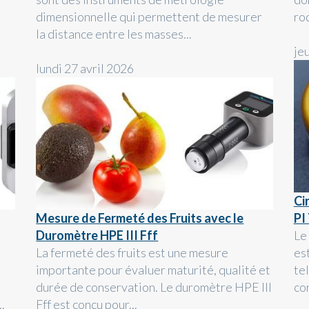
dimensionnelle qui permettent de mesurer
rod
la distance entre les masses...
je
lundi 27 avril 2026
Ci
Mesure de Fermeté des Fruits avec le
PI
Duromètre HPE III Fff
Le
La fermeté des fruits est une mesure
est
importante pour évaluer maturité, qualité et
te
durée de conservation. Le duromètre HPE III
cor
.
Fff est conçu pour...