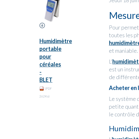
Jeudi 18 jui
Mesure 
Pour permett
toutes les p
Humidimètre
humidimètre
portable
et maniable.
pour
L'
humidimèt
céréales
est un instr
-
de différent
BLET
Acheter en l
(PDF
262Ko)
Le système d
petite quant
le contrôle 
Humidimè