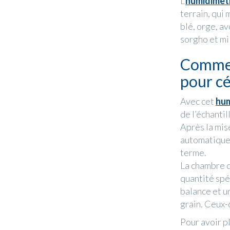
L’
humidimètr
terrain, qui 
blé, orge, av
sorgho et mi
Commen
pour cé
Avec cet
hum
de l’échanti
Après la mis
automatiquem
terme.
La chambre d
quantité spé
balance et u
grain. Ceux-c
Pour avoir p