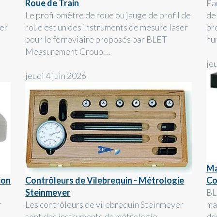
Roue de Train
Pa
Le profilomètre de roue ou jauge de profil de
de
ter
roue est un des instruments de mesure laser
pr
pour le ferroviaire proposés par BLET
hu
Measurement Group....
je
jeudi 4 juin 2026
Ma
ion
Contrôleurs de Vilebrequin - Métrologie
Co
Steinmeyer
BL
r
Les contrôleurs de vilebrequin Steinmeyer
ma
sont des instruments de métrologie
do