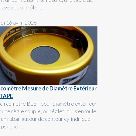
age et contrôle....
udi 16 avril 2026
rcomètre Mesure de Diamètre Extérieur
 TAPE
 circomètre BLET pour diamètre extérieur
 une règle souple, ou réglet, qui s’enroule
l un ruban autour de contour cylindrique,
ps rond,...