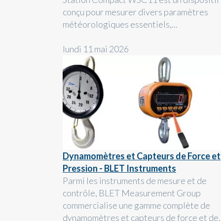
conçu pour mesurer divers paramètres
météorologiques essentiels,...
lundi 11 mai 2026
Dynamomètres et Capteurs de Force et
Pression - BLET Instruments
Parmi les instruments de mesure et de
contrôle, BLET Measurement Group
commercialise une gamme complète de
dynamomètres et capteurs de force et de..