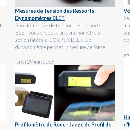
Mesures de Tension des Ressorts -
Vé
Dynamomètres BLET
Le
t
Pour la mesure de tension des ressorts,
ma
BLET vous propose un dynamomètre à
an
action latérale CORREX BLET. Ce
op
dynamomètre permet la mesure de force...
je
lundi 29 juin 2026
Hu
Profilomètre de Roue - Jauge de Profil de
d'