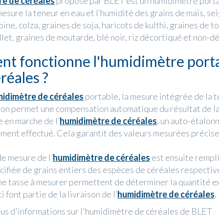
e de céréales
proposé par BLET est un humidimètre port
mesure la teneur en eau et l’humidité des grains de maïs, seig
oine, colza, graines de soja, haricots de kulthi, graines de t
llet, graines de moutarde, blé noir, riz décortiqué et non-d
t fonctionne l'humidimètre port
réales ?
idimètre de céréales
portable, la mesure intégrée de la
llon permet une compensation automatique du résultat de l
e en marche de l’
humidimètre de céréales
, un auto-étalon
ent effectué. Cela garantit des valeurs mesurées précises
e mesure de l’
humidimètre de céréales
est ensuite rempli
cifiée de grains entiers des espèces de céréales respectiv
ne tasse à mesurer permettent de déterminer la quantité e
i font partie de la livraison de l’
humidimètre de céréales
.
lus d'informations sur l'humidimètre de céréales de BLET