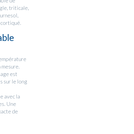
able de
le, triticale,
ournesol,
écortiqué.
able
 température
a mesure.
nage est
 sur le long
e avec la
es. Une
xacte de