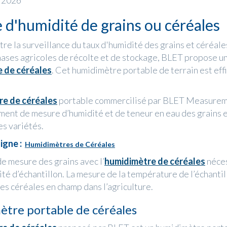
n 2026
d'humidité de grains ou céréales
re la surveillance du taux d'humidité des grains et céréal
hases agricoles de récolte et de stockage, BLET propose u
 de céréales
. Cet humidimètre portable de terrain est effi
re de céréales
portable commercilisé par BLET Measure
ument de mesure d’humidité et de teneur en eau des grains 
es variétés.
igne :
Humidimètres de Céréales
e mesure des grains avec l’
humidimètre de céréales
néces
ité d’échantillon. La mesure de la température de l’échanti
des céréales en champ dans l’agriculture.
tre portable de céréales