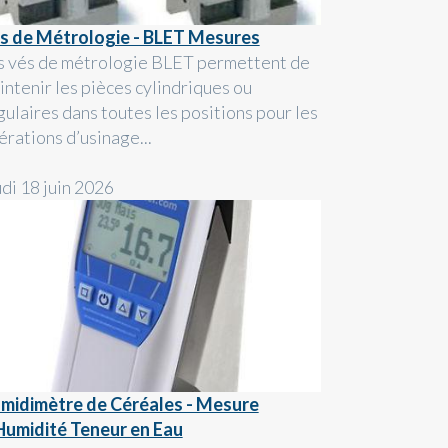
s de Métrologie - BLET Mesures
s vés de métrologie BLET permettent de
intenir les pièces cylindriques ou
gulaires dans toutes les positions pour les
érations d’usinage...
udi 18 juin 2026
midimètre de Céréales - Mesure
Humidité Teneur en Eau