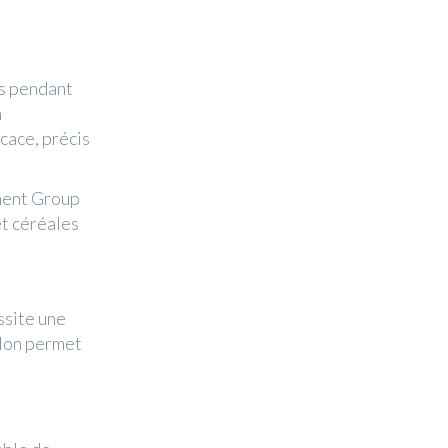
es pendant
n
cace, précis
ment Group
et céréales
site une
llon permet