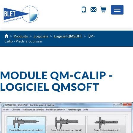
Toggle
naviga
>
Produits
>
Logiciels
>
Logiciel QMSOFT
>
QM-
Calip - Pieds à coulisse
MODULE QM-CALIP -
LOGICIEL QMSOFT