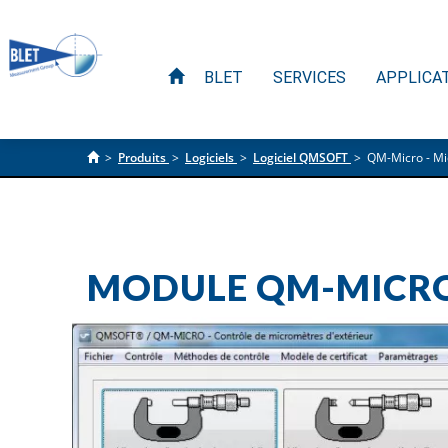
BLET
SERVICES
APPLICA
>
Produits
>
Logiciels
>
Logiciel QMSOFT
>
QM-Micro - M
MODULE QM-MICRO 