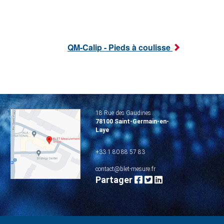
QM-Calip - Pieds à coulisse
18 Rue des Gaudines
78100 Saint-Germain-en-
Laye
+33 1 80 88 57 83
contact@blet-mesure.fr
Partager