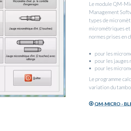
Le module QM-Micr
Management Softwa
types de micromètr
micrométriques et 
normes prises en ch
pour les micromè
pour les jauges
pour les micromè
Le programme calcul
variation du tambo
QM-MICRO - BL