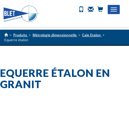
Toggle
naviga
>
Produits
>
Métrologie dimensionnelle
>
Cale Etalon
>
Equerre étalon
EQUERRE ÉTALON EN
GRANIT