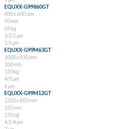
EQUXX-G99860GT
800 x 600 mm
90 mm
69 kg
3/2,5 µm
3,5 µm
EQUXX-G99M63GT
1000 x 630 mm
100 mm
120 kg
4/3 µm
6 µm
EQUXX-G99M12GT
1200 x 800 mm
150 mm
230 kg
4,5/4 µm