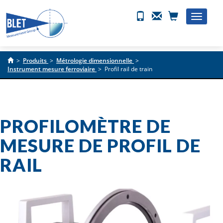
Toggle
naviga
>
Produits
>
Métrologie dimensionnelle
>
Instrument mesure ferroviaire
>
Profil rail de train
PROFILOMÈTRE DE
MESURE DE PROFIL DE
RAIL