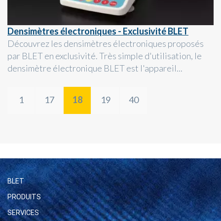
Densimètres électroniques - Exclusivité BLET
Découvrez les densimètres électroniques proposés
par BLET en exclusivité. Très simple d'utilisation, le
densimètre électronique BLET est l'appareil...
1
17
18
19
40
BLET
PRODUITS
SERVICES