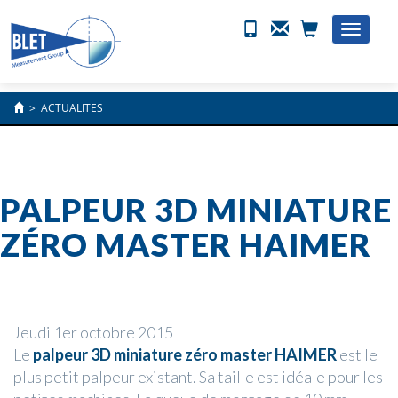
Toggle
naviga
>
ACTUALITES
PALPEUR 3D MINIATURE
ZÉRO MASTER HAIMER
Jeudi 1er octobre 2015
Le
palpeur 3D miniature zéro master HAIMER
est le
plus petit palpeur existant. Sa taille est idéale pour les