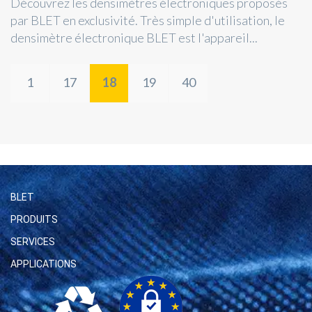
Découvrez les densimètres électroniques proposés
par BLET en exclusivité. Très simple d'utilisation, le
densimètre électronique BLET est l'appareil...
1
17
18
19
40
BLET
PRODUITS
SERVICES
APPLICATIONS