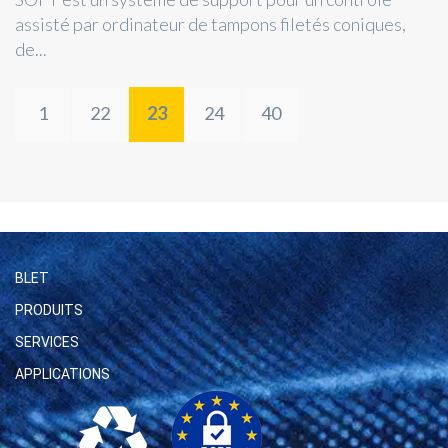
assisté par ordinateur de tampons filetés coniques,
de...
1
22
23
24
40
BLET
PRODUITS
SERVICES
APPLICATIONS