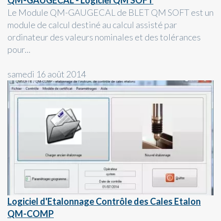
QM-GAUGECAL - Logiciel QM SOFT
Le Module QM-GAUGECAL de BLET QM SOFT est un
module de calcul destiné au calcul assisté par
ordinateur des valeurs nominales et des tolérances
pour...
samedi 16 août 2014
Logiciel d'Etalonnage Contrôle des Cales Etalon
QM-COMP