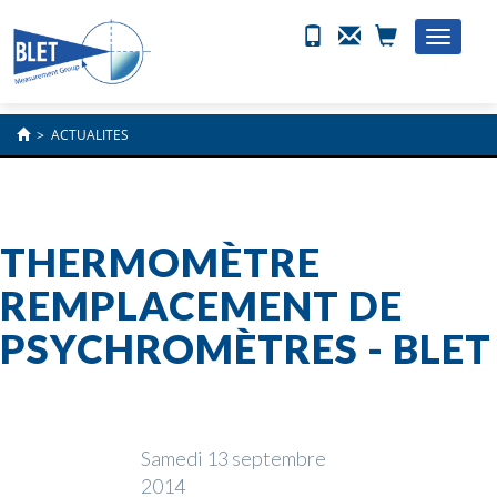
Toggle
naviga
>
ACTUALITES
THERMOMÈTRE
REMPLACEMENT DE
PSYCHROMÈTRES - BLET
Samedi 13 septembre
2014