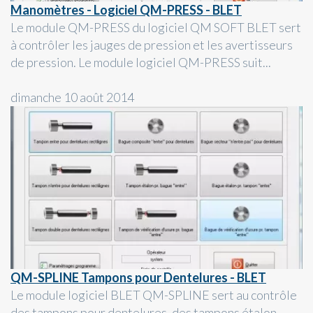
Manomètres - Logiciel QM-PRESS - BLET
Le module QM-PRESS du logiciel QM SOFT BLET sert
à contrôler les jauges de pression et les avertisseurs
de pression. Le module logiciel QM-PRESS suit...
dimanche 10 août 2014
QM-SPLINE Tampons pour Dentelures - BLET
Le module logiciel BLET QM-SPLINE sert au contrôle
des tampons pour dentelures, des tampons étalon