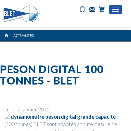
Toggle
naviga
>
ACTUALITES
PESON DIGITAL 100
TONNES - BLET
Lundi 2 janvier 2012
Le
dynamomètre peson digital grande capacité
(100 tonnes) BLET sont adaptés à toute mesure de