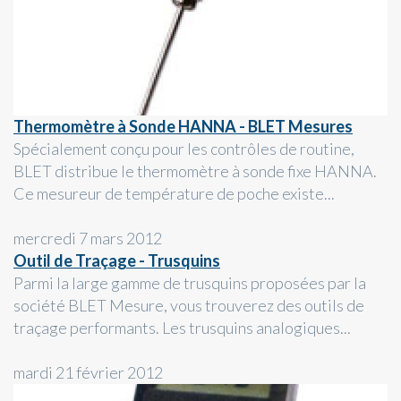
Thermomètre à Sonde HANNA - BLET Mesures
Spécialement conçu pour les contrôles de routine,
BLET distribue le thermomètre à sonde fixe HANNA.
Ce mesureur de température de poche existe...
mercredi 7 mars 2012
Outil de Traçage - Trusquins
Parmi la large gamme de trusquins proposées par la
société BLET Mesure, vous trouverez des outils de
traçage performants. Les trusquins analogiques...
mardi 21 février 2012