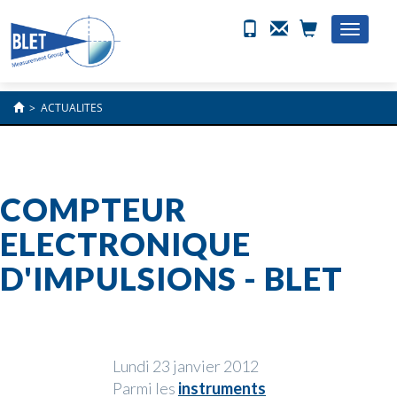
Toggle
naviga
>
ACTUALITES
COMPTEUR
ELECTRONIQUE
D'IMPULSIONS - BLET
Lundi 23 janvier 2012
Parmi les
instruments