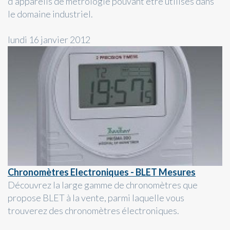
d'appareils de métrologie pouvant être utilisés dans
le domaine industriel.
lundi 16 janvier 2012
Chronomètres Electroniques - BLET Mesures
Découvrez la large gamme de chronomètres que
propose BLET à la vente, parmi laquelle vous
trouverez des chronomètres électroniques.