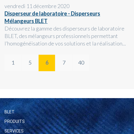
vendredi 11 décembre 2020
Disperseur de laboratoire - Disperseurs
Mélangeurs BLET
Découvrez la gamme des disperseurs de laboratoire
BLET, des mélangeurs professionnels permettant
l’homogénéisation de vos solutions et la réalisation...
1
5
6
7
40
BLET
PRODUITS
SERVICES