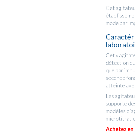
Cet agitateu
établissemen
mode par imp
Caractér
laboratoi
Cet « agitate
détection du
que par impul
seconde fonc
atteinte avec
Les agitateu
supporte des
modèles d'ag
microtitrati
Achetez en l