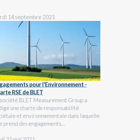
rdi 14 septembre 2021
gagements pour l'Environnement -
arte RSE de BLET
 société BLET Measurement Group a
digé une charte de responsabilité
ciétale et environnementale dans laquelle
le prend des engagements...
ndi 31 mai 2021