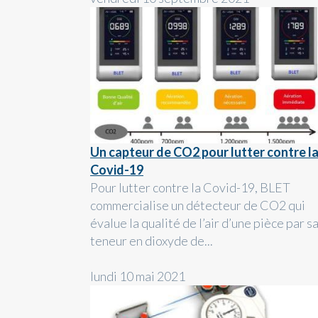
Un capteur de CO2 pour lutter contre l
Covid-19
Pour lutter contre la Covid-19, BLET
commercialise un détecteur de CO2 qui
évalue la qualité de l’air d’une pièce par s
teneur en dioxyde de...
lundi 10 mai 2021