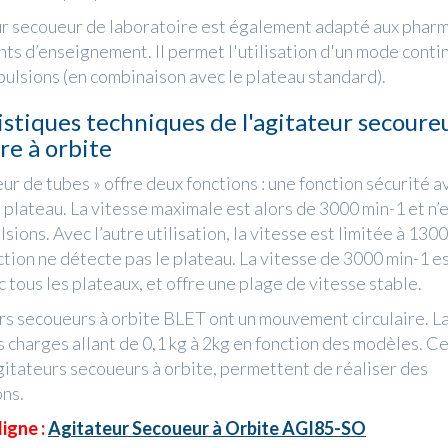
r secoueur de laboratoire est également adapté aux pharm
ts d’enseignement. Il permet l'utilisation d'un mode conti
ulsions (en combinaison avec le plateau standard).
istiques techniques de l'agitateur secoure
re à orbite
ur de tubes » offre deux fonctions : une fonction sécurité a
 plateau. La vitesse maximale est alors de 3000 min-1 et n’e
sions. Avec l’autre utilisation, la vitesse est limitée à 1300
tion ne détecte pas le plateau. La vitesse de 3000 min-1 es
 tous les plateaux, et offre une plage de vitesse stable.
rs secoueurs à orbite BLET ont un mouvement circulaire. 
 charges allant de 0,1 kg à 2kg en fonction des modèles. Ce
itateurs secoueurs à orbite, permettent de réaliser des
ons.
igne :
Agitateur Secoueur à Orbite AGI85-SO