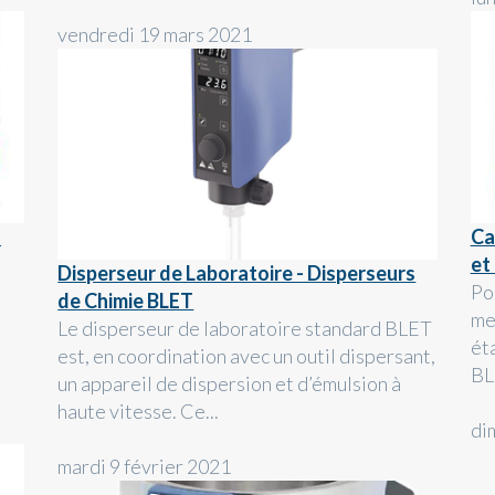
vendredi 19 mars 2021
a
Ca
et
Disperseur de Laboratoire - Disperseurs
Po
de Chimie BLET
me
Le disperseur de laboratoire standard BLET
a
éta
est, en coordination avec un outil dispersant,
BL
un appareil de dispersion et d’émulsion à
haute vitesse. Ce...
di
mardi 9 février 2021