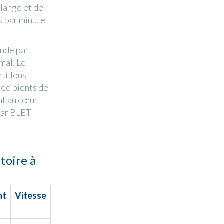
lange et de
s par minute
ande par
imal. Le
tillons
récipients de
ont au cœur
par BLET
toire à
nt
Vitesse