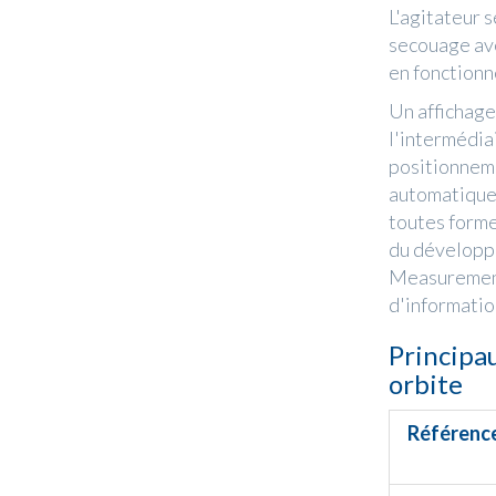
L'agitateur 
secouage ave
en fonctionn
Un affichage
l'intermédiai
positionneme
automatiques
toutes formes
du développ
Measurement 
d'informatio
Principa
orbite
Référenc