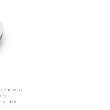
de liquides
re est
ts tels les