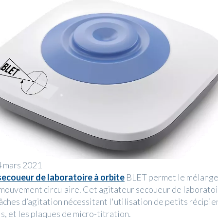
 mars 2021
secoueur de laboratoire à orbite
BLET permet le mélange 
n mouvement circulaire. Cet agitateur secoueur de laboratoi
ches d’agitation nécessitant l'utilisation de petits récipien
s, et les plaques de micro-titration.