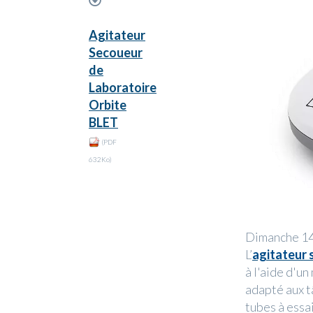
Agitateur
Secoueur
de
Laboratoire
Orbite
BLET
(PDF
632Ko)
Dimanche 14
L’
agitateur 
à l'aide d'u
adapté aux tâ
tubes à essai