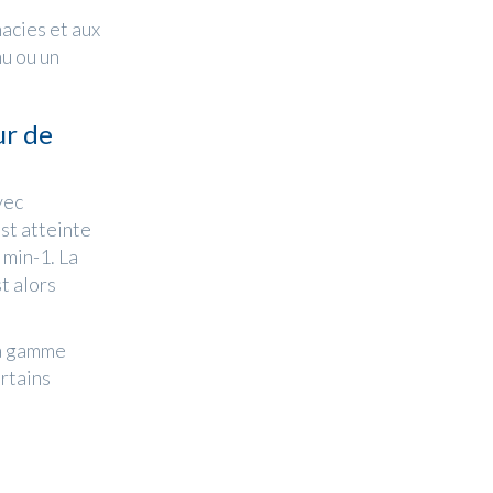
acies et aux
nu ou un
ur de
vec
st atteinte
 min-1. La
t alors
La gamme
rtains