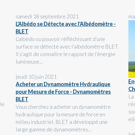
samedi 18 septembre 2021
ma
L'Albédo se Détecte avec l'Albédomètre -
BLET
L’albédo ou pouvoir réfléchissant d’une
surface se détecte avec l’albédomètre BLET.
Il s’agit de connaître le rapport de l’énergie
lumineuse...
jeudi 10 juin 2021
En
Acheter un Dynamomètre Hydraulique
Ch
pour Mesure de Force - Dynamomètres
La
BLET
le
ré
Vous cherchez à acheter un dynamomètre
s
so
hydraulique pour la mesure de force en
el
milieu industriel. BLET a développé une
large gamme de dynamomètres...
lu