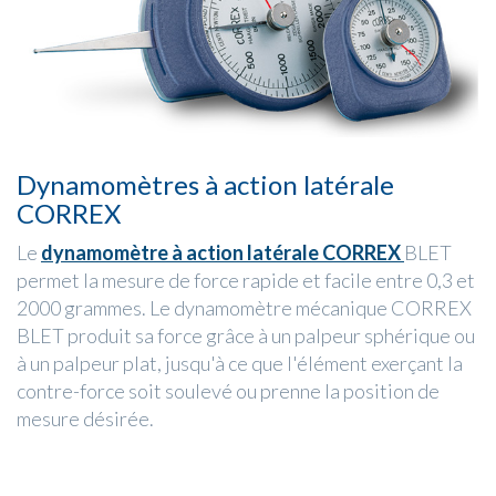
Dynamomètres à action latérale
CORREX
Le
dynamomètre à action latérale CORREX
BLET
permet la mesure de force rapide et facile entre 0,3 et
2000 grammes. Le dynamomètre mécanique CORREX
BLET produit sa force grâce à un palpeur sphérique ou
à un palpeur plat, jusqu'à ce que l'élément exerçant la
contre-force soit soulevé ou prenne la position de
mesure désirée.