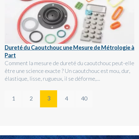
Dureté du Caoutchouc une Mesure de Métrologie à
Part
Comment la mesure de dureté du caoutchouc peut-elle
être une science exacte ? Un caoutchouc est mou, dur,
élastique, lisse, rugueux, il se déforme,...
1
2
3
4
40