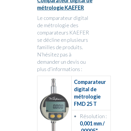
Comparateur digital de
métrologie KAEFER
Le comparateur digital
de métrologie des
comparateurs KAEFER
se décline en plusieurs
familles de produits.
N’hésitez pas à
demander un devis ou
plus d’informations :
Comparateur
digital de
métrologie
FMD 25 T
Résolution :
0,001 mm /
.00005"