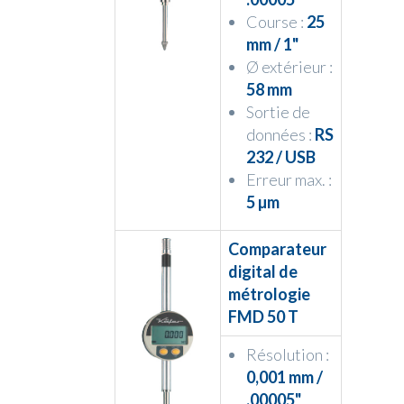
Course :
25
mm / 1"
Ø extérieur :
58 mm
Sortie de
données :
RS
232 / USB
Erreur max. :
5 µm
Comparateur
digital de
métrologie
FMD 50 T
Résolution :
0,001 mm /
.00005"