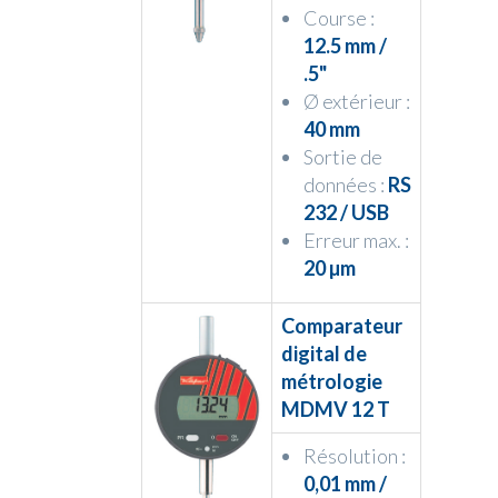
Course :
12.5 mm /
.5"
Ø extérieur :
40 mm
Sortie de
données :
RS
232 / USB
Erreur max. :
20 µm
Comparateur
digital de
métrologie
MDMV 12 T
Résolution :
0,01 mm /