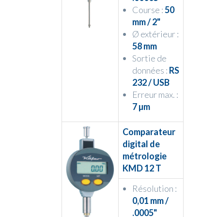
Course :
50
mm / 2"
Ø extérieur :
58 mm
Sortie de
données :
RS
232 / USB
Erreur max. :
7 µm
Comparateur
digital de
métrologie
KMD 12 T
Résolution :
0,01 mm /
.0005"