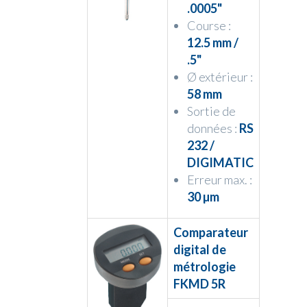
.0005"
Course :
12.5 mm /
.5"
Ø extérieur :
58 mm
Sortie de
données :
RS
232 /
DIGIMATIC
Erreur max. :
30 µm
Comparateur
digital de
métrologie
FKMD 5R