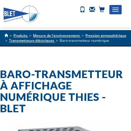
Toggle
naviga
>
Produits
>
Mesure de l'environnement
>
Pression atmosphérique
>
Transmetteurs éléctriques
>
Baro-transmetteur numérique
BARO-TRANSMETTEUR
À AFFICHAGE
NUMÉRIQUE THIES -
BLET