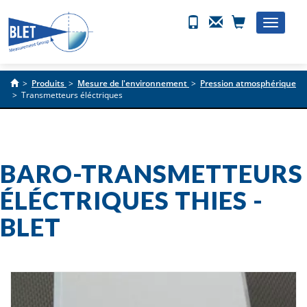
Toggle
naviga
>
Produits
>
Mesure de l'environnement
>
Pression atmosphérique
>
Transmetteurs éléctriques
BARO-TRANSMETTEURS
ÉLÉCTRIQUES THIES -
BLET