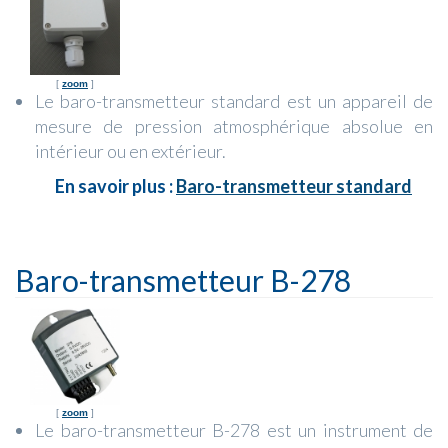
[
zoom
]
Le baro-transmetteur standard est un appareil de
mesure de pression atmosphérique absolue en
intérieur ou en extérieur.
En savoir plus :
Baro-transmetteur standard
Baro-transmetteur B-278
[
zoom
]
Le baro-transmetteur B-278 est un instrument de