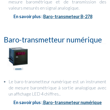
mesure barométrique et de transmission des
valeurs mesurés en signal analogique.
En savoir plus :
Baro-transmeteur B-278
Baro-transmetteur numérique
[
zoom
]
Le baro-transmetteur numérique est un instrument
de mesure barométrique à sortie analogique avec
un affichage LED 4 chiffres..
En savoir plus :
Baro-transmeteur numérique