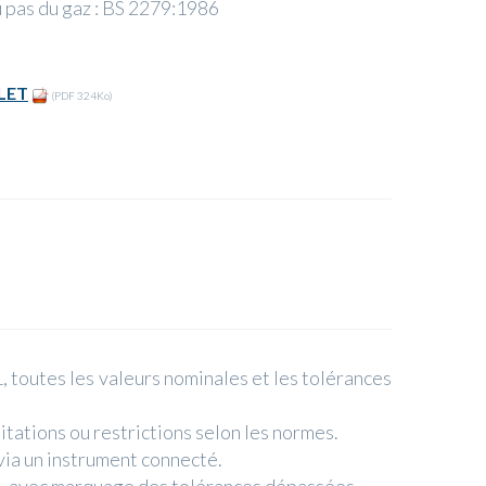
au pas du gaz : BS 2279:1986
LET
(PDF 324Ko)
1, toutes les valeurs nominales et les tolérances
itations ou restrictions selon les normes.
ia un instrument connecté.