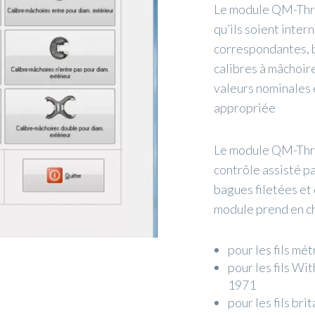
Le module QM-Thre
qu’ils soient inter
correspondantes, b
calibres à mâchoire
valeurs nominales 
appropriée
Le module QM-Thre
contrôle assisté p
bagues filetées et 
module prend en ch
pour les fils mé
pour les fils Wi
1971
pour les fils br