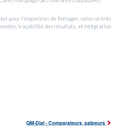
ts, avec marquage des tolérances dépassées.
t pour l’inspection de filetages selon un très
onnées, traçabilité des résultats, et intégration
QM-Dial - Comparateurs, palpeurs