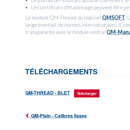
Le journal de résultats associe clairement l
Les certificats d’étalonnage peuvent être pe
Le module QM-Thread du logiciel
QMSOFT
Qu
large éventail de normes internationales. Il com
transparente avec le module central
QM-Man
TÉLÉCHARGEMENTS
QM-THREAD - BLET
Télécharger
QM-Plain - Calibres lisses