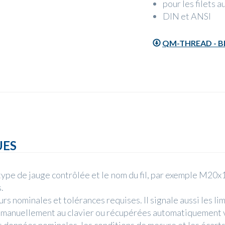
pour les filets 
DIN et ANSI
QM-THREAD - B
UES
 type de jauge contrôlée et le nom du fil, par exemple M20x
.
rs nominales et tolérances requises. Il signale aussi les lim
 manuellement au clavier ou récupérées automatiquement v