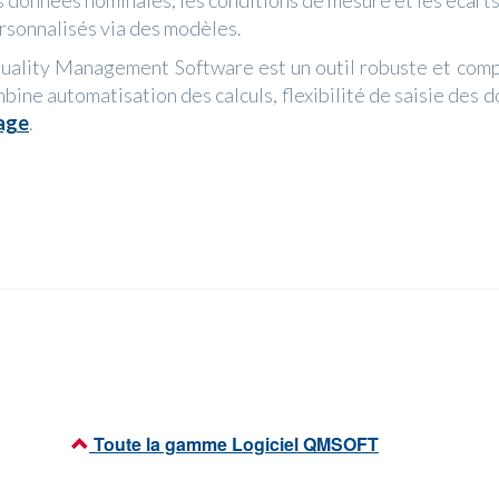
es données nominales, les conditions de mesure et les écar
rsonnalisés via des modèles.
ality Management Software est un outil robuste et comple
bine automatisation des calculs, flexibilité de saisie des d
age
.
Toute la gamme Logiciel QMSOFT