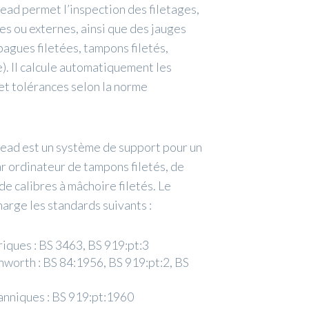
ad permet l’inspection des filetages,
nes ou externes, ainsi que des jauges
agues filetées, tampons filetés,
). Il calcule automatiquement les
et tolérances selon la norme
ad est un système de support pour un
ar ordinateur de tampons filetés, de
de calibres à mâchoire filetés. Le
arge les standards suivants :
triques : BS 3463, BS 919:pt:3
thworth : BS 84:1956, BS 919:pt:2, BS
itanniques : BS 919:pt:1960