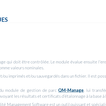
UES
 jauge qui doit être contrôlée. Le module évalue ensuite l'e
 comme valeurs nominales.
et/ou imprimés et/ou sauvegardés dans un fichier. Il est pos
 du module de gestion de parc
QM-Manage
, lui trans
yant les résultats et certificats d’étalonnage à la base à la
ité Management Software est un outil puissant et spécialisé