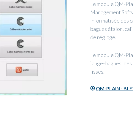
Le module QM-Plai
Management Softwa
informatisée des c
bagues étalon, cal
de réglage.
Le module QM-Plai
jauge-bagues, des 
lisses.
QM-PLAIN - BLE