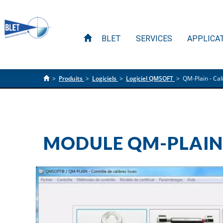
BLET
SERVICES
APPLICA
>
Produits
>
Logiciels
>
Logiciel QMSOFT
>
QM-Plain - Cal
MODULE QM-PLAIN 