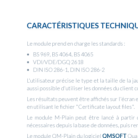
CARACTÉRISTIQUES TECHNIQ
Le module prend en charge les standards : ​
BS 969, BS 4064, BS 4065
VDI/VDE/DGQ 2618
DIN ISO 286-1, DIN ISO 286-2
L'utilisateur précise le type et la taille de la
aussi possible d'utiliser les données du client
Les résultats peuvent être affichés sur l'écran 
en utilisant le fichier "Certificate layout files".
Le module M-Plain peut être lancé à partir
nécessaires depuis la base de données, puis renvo
Le module QM-Plain du logiciel
QMSOFT
Qual