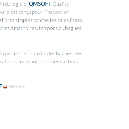
n du logiciel
QMSOFT
Quality
re est conçu pour l'inspection
alibres simples comme les cales lisses,
ibres à mâchoires, tampons ou bagues
n permet le contrôle des bagues, des
calibres à mâchoires et des calibres
T
(PDF 318Ko)