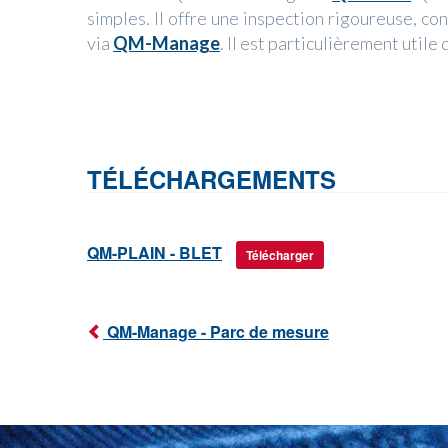
simples. Il offre une inspection rigoureuse, c
via
QM-Manage
. Il est particulièrement util
TÉLÉCHARGEMENTS
QM-PLAIN - BLET
Télécharger
QM-Manage - Parc de mesure