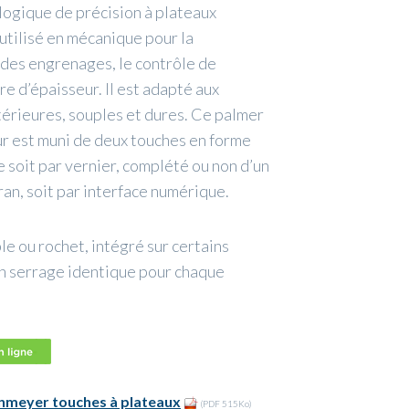
ogique de précision à plateaux
ilisé en mécanique pour la
s des engrenages, le contrôle de
e d’épaisseur. Il est adapté aux
térieures, souples et dures. Ce palmer
ur est muni de deux touches en forme
 soit par vernier, complété ou non d’un
an, soit par interface numérique.
le ou rochet, intégré sur certains
n serrage identique pour chaque
nmeyer touches à plateaux
(PDF 515Ko)