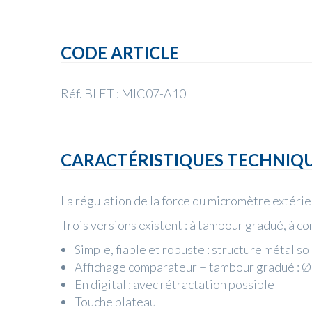
CODE ARTICLE
Réf. BLET : MIC07-A10
CARACTÉRISTIQUES TECHNIQ
La régulation de la force du micromètre extér
Trois versions existent : à tambour gradué, à c
Simple, fiable et robuste : structure métal so
Affichage comparateur + tambour gradué : 
En digital : avec rétractation possible
Touche plateau