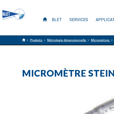
BLET
SERVICES
APPLICA
>
Produits
>
Métrologie dimensionnelle
>
Micromètres
>
MICROMÈTRE STEI