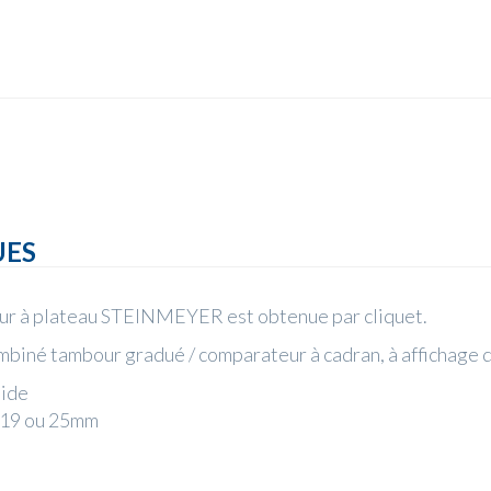
UES
ieur à plateau STEINMEYER est obtenue par cliquet.
ombiné tambour gradué / comparateur à cadran, à affichage d
lide
Ø19 ou 25mm