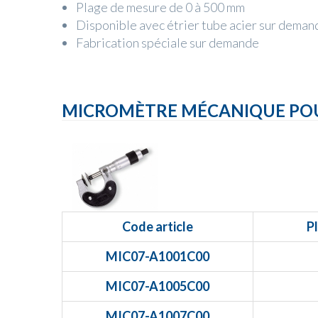
Plage de mesure de 0 à 500 mm
Disponible avec étrier tube acier sur deman
Fabrication spéciale sur demande
MICROMÈTRE MÉCANIQUE POUR
Code article
P
MIC07-A1001C00
MIC07-A1005C00
MIC07-A1007C00