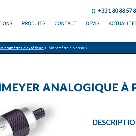
+33 1 80 88 57 
TIONS
PRODUITS
CONTACT
DEVIS
ACTUALITE
Micromètres d'extérieur
>
Micromètre à plateaux
NMEYER ANALOGIQUE À 
DESCRIPTI