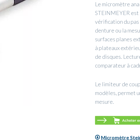
Le micromètre anal
STEINMEYER est ut
vérification du pa
denture ou la mesur
surfaces planes ex
à plateaux extérie
de disques. Lecture
comparateur à cadr
Le limiteur de coup
modèles, permet u
mesure.
Micromètre Stei