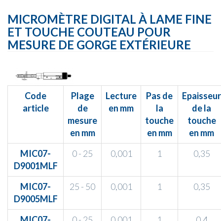
MICROMÈTRE DIGITAL À LAME FINE
ET TOUCHE COUTEAU POUR
MESURE DE GORGE EXTÉRIEURE
Code
Plage
Lecture
Pas de
Epaisseur
article
de
en mm
la
de la
mesure
touche
touche
en mm
en mm
en mm
MIC07-
0 - 25
0,001
1
0,35
D9001MLF
MIC07-
25 - 50
0,001
1
0,35
D9005MLF
MIC07-
0 - 25
0,001
1
0,4