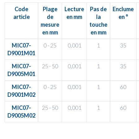
Code
Plage
Lecture
Pas de
Enclume
article
de
en mm
la
en °
mesure
touche
en mm
en mm
MIC07-
0 - 25
0,001
1
35
D9001M01
MIC07-
25 - 50
0,001
1
35
D9005M01
MIC07-
0 - 25
0,001
1
60
D9001M02
MIC07-
25 - 50
0,001
1
60
D9005M02