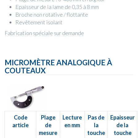
Epaisseur de la lame de 0,35 à 8 mm
Broche non rotative / flottante
Revêtement isolant
Fabrication spéciale sur demande
MICROMÈTRE ANALOGIQUE À
COUTEAUX
Code
Plage
Lecture
Pas de
Epaisseur
article
de
en mm
la
de la
mesure
touche
touche