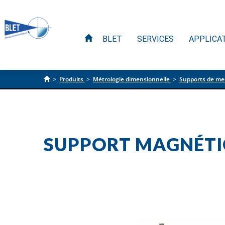
BLET
SERVICES
APPLICA
>
Produits
>
Métrologie dimensionnelle
>
Supports de me
SUPPORT MAGNÉT