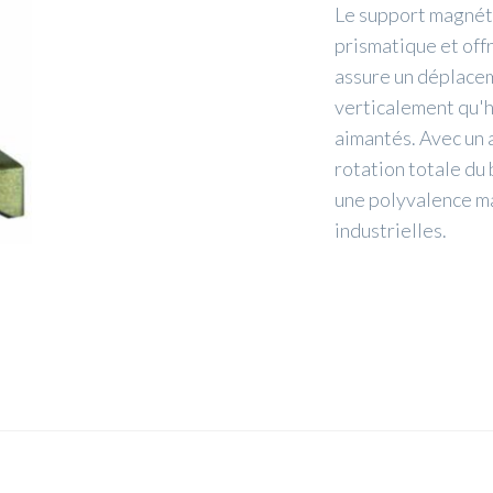
Le support magnét
prismatique et off
assure un déplacem
verticalement qu'h
aimantés. Avec un 
rotation totale du 
une polyvalence ma
industrielles.