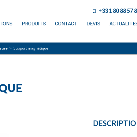
+33 1 80 88 57 
TIONS
PRODUITS
CONTACT
DEVIS
ACTUALITE
sure
>
Support magnétique
IQUE
DESCRIPTI