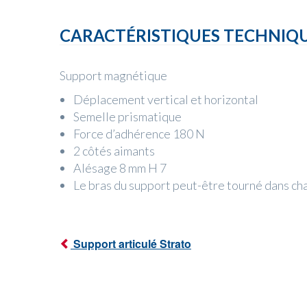
CARACTÉRISTIQUES TECHNIQ
Support magnétique
Déplacement vertical et horizontal
Semelle prismatique
Force d’adhérence 180 N
2 côtés aimants
Alésage 8 mm H 7
Le bras du support peut-être tourné dans ch
Support articulé Strato