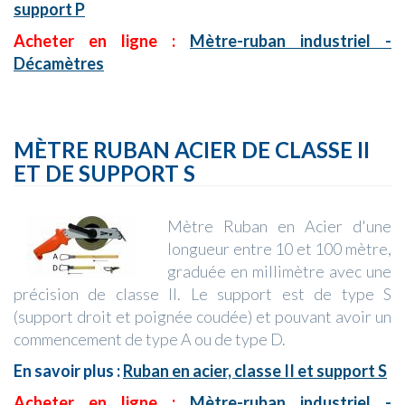
support P
Acheter en ligne :
Mètre-ruban industriel -
Décamètres
MÈTRE RUBAN ACIER DE CLASSE II
ET DE SUPPORT S
Mètre Ruban en Acier d'une
longueur entre 10 et 100 mètre,
graduée en millimètre avec une
précision de classe II. Le support est de type S
(support droit et poignée coudée) et pouvant avoir un
commencement de type A ou de type D.
En savoir plus :
Ruban en acier, classe II et support S
Acheter en ligne :
Mètre-ruban industriel -