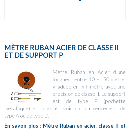
MÈTRE RUBAN ACIER DE CLASSE II
ET DE SUPPORT P
Mètre Ruban en Acier d'une
longueur entre 10 et 50 mètre,
graduée en millimètre avec une
précision de classe II. Le support
est de type P (pochette
métallique) et pouvant avoir un commencement de
type A ou de type D.
En savoir plus :
Mètre Ruban en acier, classe II et