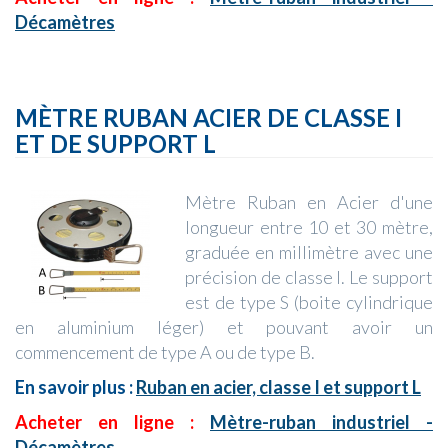
Décamètres
MÈTRE RUBAN ACIER DE CLASSE I
ET DE SUPPORT L
Mètre Ruban en Acier d'une
longueur entre 10 et 30 mètre,
graduée en millimètre avec une
précision de classe I. Le support
est de type S (boite cylindrique
en aluminium léger) et pouvant avoir un
commencement de type A ou de type B.
En savoir plus :
Ruban en acier, classe I et support L
Acheter en ligne :
Mètre-ruban industriel -
Décamètres