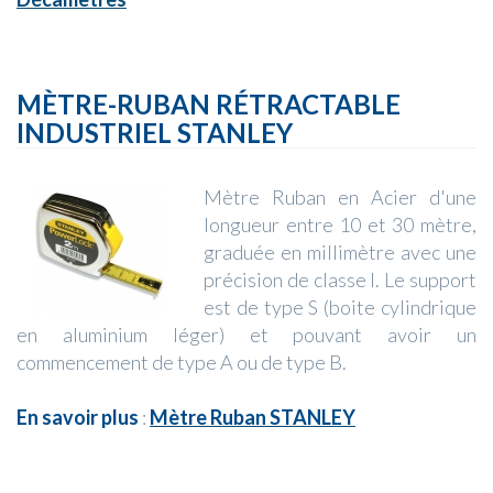
MÈTRE-RUBAN RÉTRACTABLE
INDUSTRIEL STANLEY
Mètre Ruban en Acier d'une
longueur entre 10 et 30 mètre,
graduée en millimètre avec une
précision de classe I. Le support
est de type S (boite cylindrique
en aluminium léger) et pouvant avoir un
commencement de type A ou de type B.
En savoir plus
:
Mètre Ruban STANLEY