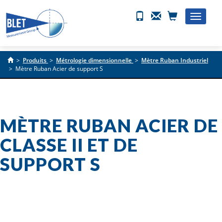
Toggle
naviga
>
Produits
>
Métrologie dimensionnelle
>
Mètre Ruban Industriel
>
Mètre Ruban Acier de support S
MÈTRE RUBAN ACIER DE
CLASSE II ET DE
SUPPORT S