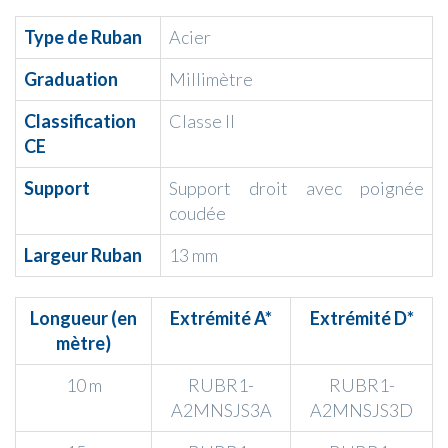
Type de Ruban
Acier
Graduation
Millimètre
Classification
Classe II
CE
Support
Support droit avec poignée
coudée
Largeur Ruban
13 mm
Longueur (en
Extrémité A*
Extrémité D*
mètre)
10 m
RUBR1-
RUBR1-
A2MNSJS3A
A2MNSJS3D