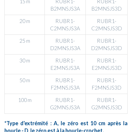
15 m
RUBR1-
RUBR1-
B2MNSJS3A
B2MNSJS3D
20 m
RUBR1-
RUBR1-
C2MNSJS3A
C2MNSJS3D
25 m
RUBR1-
RUBR1-
D2MNSJS3A
D2MNSJS3D
30 m
RUBR1-
RUBR1-
E2MNSJS3A
E2MNSJS3D
50 m
RUBR1-
RUBR1-
F2MNSJS3A
F2MNSJS3D
100 m
RUBR1-
RUBR1-
G2MNSJS3A
G2MNSJS3D
*Type d'extrémité : A, le zéro est 10 cm après la
boucle - D, le zéro est à la boucle-crochet.