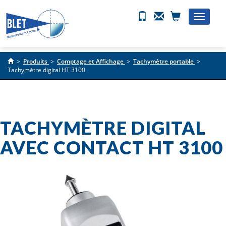
Toggle
naviga
>
Produits
>
Comptage et Affichage
>
Tachymètre portable
>
Tachymètre digital HT 3100
TACHYMÈTRE DIGITAL
AVEC CONTACT HT 3100